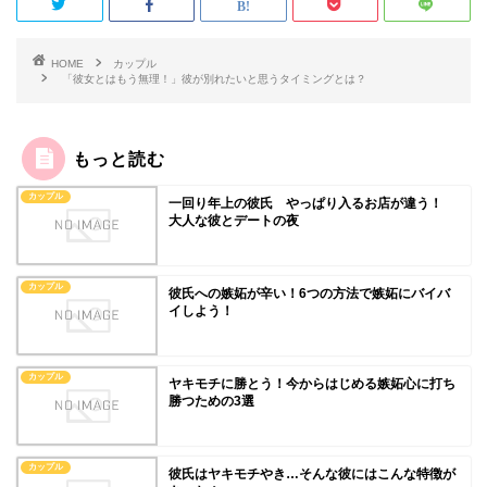
HOME
カップル
「彼女とはもう無理！」彼が別れたいと思うタイミングとは？
もっと読む
カップル
一回り年上の彼氏 やっぱり入るお店が違う！
大人な彼とデートの夜
カップル
彼氏への嫉妬が辛い！6つの方法で嫉妬にバイバ
イしよう！
カップル
ヤキモチに勝とう！今からはじめる嫉妬心に打ち
勝つための3選
カップル
彼氏はヤキモチやき…そんな彼にはこんな特徴が