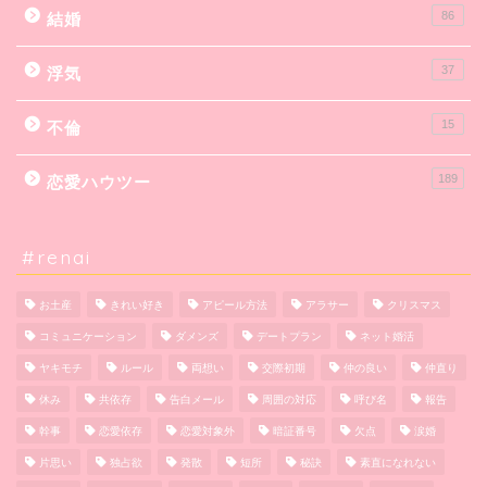
86
結婚
37
浮気
15
不倫
189
恋愛ハウツー
#renai
お土産
きれい好き
アピール方法
アラサー
クリスマス
コミュニケーション
ダメンズ
デートプラン
ネット婚活
ヤキモチ
ルール
両想い
交際初期
仲の良い
仲直り
休み
共依存
告白メール
周囲の対応
呼び名
報告
幹事
恋愛依存
恋愛対象外
暗証番号
欠点
涙婚
片思い
独占欲
発散
短所
秘訣
素直になれない