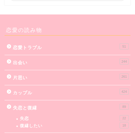
恋愛の読み物
51
恋愛トラブル
244
出会い
261
片思い
424
カップル
89
失恋と復縁
失恋
22
復縁したい
18