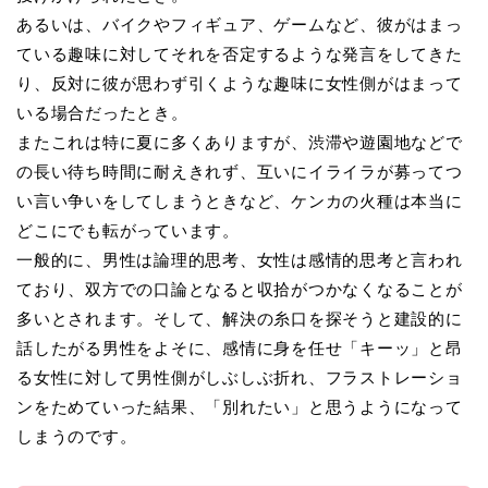
あるいは、バイクやフィギュア、ゲームなど、彼がはまっ
ている趣味に対してそれを否定するような発言をしてきた
り、反対に彼が思わず引くような趣味に女性側がはまって
いる場合だったとき。
またこれは特に夏に多くありますが、渋滞や遊園地などで
の長い待ち時間に耐えきれず、互いにイライラが募ってつ
い言い争いをしてしまうときなど、ケンカの火種は本当に
どこにでも転がっています。
一般的に、男性は論理的思考、女性は感情的思考と言われ
ており、双方での口論となると収拾がつかなくなることが
多いとされます。そして、解決の糸口を探そうと建設的に
話したがる男性をよそに、感情に身を任せ「キーッ」と昂
る女性に対して男性側がしぶしぶ折れ、フラストレーショ
ンをためていった結果、「別れたい」と思うようになって
しまうのです。