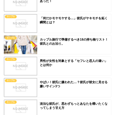
あった！
カップル
「何だかモヤモヤする…」彼氏がヤキモチを妬く
瞬間とは？
カップル
カップル旅行で準備するべき18の持ち物リスト！
彼氏とのお泊り。
カップル
男性が女性を対象とする「セフレと恋人の違い」
とは何か
カップル
やばい！彼氏に嫌われた…？彼氏が彼女に見せる
嫌いサイン3つ
カップル
淡泊な彼氏が、思わずもっとあなたを構いたくな
ってしまう甘え方