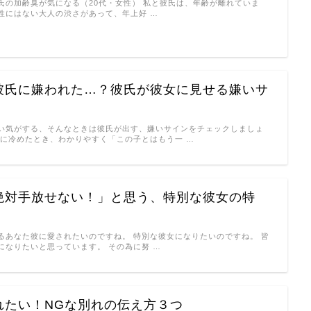
氏の加齢臭が気になる（20代・女性） 私と彼氏は、年齢が離れていま
性にはない大人の渋さがあって、年上好 …
彼氏に嫌われた…？彼氏が彼女に見せる嫌いサ
い気がする、そんなときは彼氏が出す、嫌いサインをチェックしましょ
性に冷めたとき、わかりやすく「この子とはもう一 …
絶対手放せない！」と思う、特別な彼女の特
るあなた彼に愛されたいのですね。 特別な彼女になりたいのですね。 皆
になりたいと思っています。 その為に努 …
れたい！NGな別れの伝え方３つ