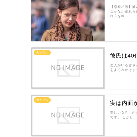
【恋愛相談】彼
なかなか別れら
れ方を教 …
カップル
彼氏は4
恋人がいる皆さ
をよくみかけます
カップル
実は内面
美しい女性、か
です。 しかし、