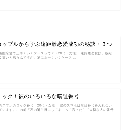
カップルから学ぶ遠距離恋愛成功の秘訣・３つ
距離恋愛で上手くいくケースって？（20代・女性） 遠距離恋愛は、破綻
く高いと思うんですが、逆に上手くいくケース …
ェック！彼のいろいろな暗証番号
のスマホのロック番号（20代・女性） 彼のスマホは暗証番号を入れない
ています。この前「私の誕生日にしてよ」って言ったら「大切な人の番号