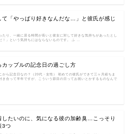
して「やっぱり好きなんだな…」と彼氏が感じ
ったり、一緒に居る時間が長いと彼女に対して好きな気持ちがあったとし
だ！」という気持ちにはならないものです。 ふ …
るカップルの記念日の過ごし方
こから記念日なの？（20代・女性） 初めての彼氏ができて三ヶ月経ちま
付き合って半年ですが、こういう節目の日ってお祝いとかするものなんで
着したいのに、気になる彼の加齢臭…こっそり
策3つ