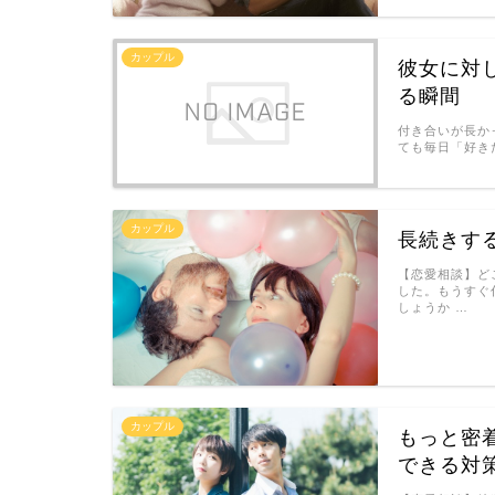
カップル
彼女に対
る瞬間
付き合いが長か
ても毎日「好き
カップル
長続きす
【恋愛相談】ど
した。もうすぐ
しょうか …
カップル
もっと密
できる対