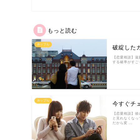
もっと読む
カップル
破綻した
【恋愛相談】遠
する確率がすご
カップル
今すぐチ
【恋愛相談】彼
と見れなくなっ
だから変 …