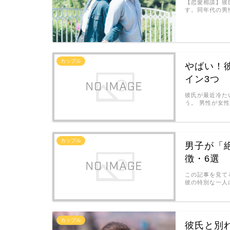
【恋愛相談】彼
す。同年代の男
カップル
やばい！
イン3つ
彼氏が最近冷た
う。 男性が女
カップル
男子が「
徴・6選
この記事を見て
彼の特別な一人
カップル
彼氏と別