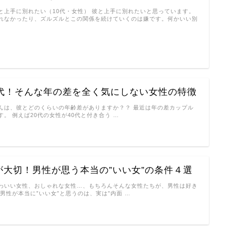
と上手に別れたい（10代・女性） 彼と上手に別れたいと思っています。
れなかったり、ズルズルとこの関係を続けていくのは嫌です。何かいい別
0代！そんな年の差を全く気にしない女性の特徴
んは、彼とどのくらいの年齢差がありますか？？ 最近は年の差カップル
。 例えば20代の女性が40代と付き合う …
が大切！男性が思う本当の”いい女”の条件４選
わいい女性、おしゃれな女性…、もちろんそんな女性たちが、男性は好き
男性が本当に”いい女”と思うのは、実は”内面 …