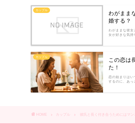
カップル
わがまま
婚する？
わがままな彼女
女が好きな気持
カップル
この恋は
た！
恋の始まりはい
するのに、あっ
HOME
カップル
彼氏と長く付き合うためにはマン