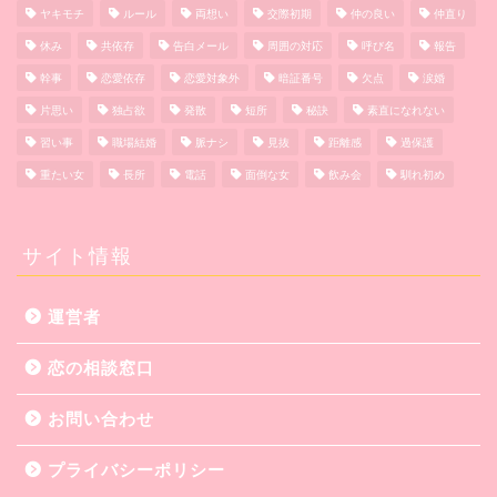
ヤキモチ
ルール
両想い
交際初期
仲の良い
仲直り
休み
共依存
告白メール
周囲の対応
呼び名
報告
幹事
恋愛依存
恋愛対象外
暗証番号
欠点
涙婚
片思い
独占欲
発散
短所
秘訣
素直になれない
習い事
職場結婚
脈ナシ
見抜
距離感
過保護
重たい女
長所
電話
面倒な女
飲み会
馴れ初め
サイト情報
運営者
恋の相談窓口
お問い合わせ
プライバシーポリシー