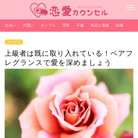
出会い
片思い
カップル
浮気
不倫
失恋と復縁
結婚
カップル
上級者は既に取り入れている！ペアフ
レグランスで愛を深めましょう