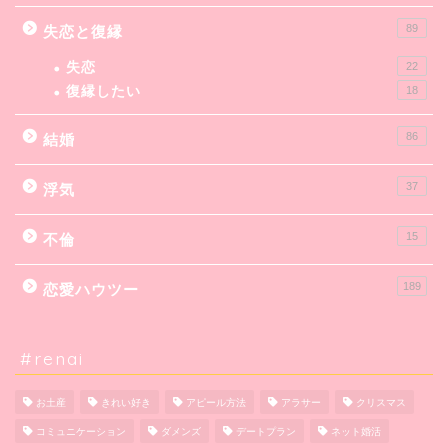
89
失恋と復縁
失恋
22
復縁したい
18
86
結婚
37
浮気
15
不倫
189
恋愛ハウツー
#renai
お土産
きれい好き
アピール方法
アラサー
クリスマス
コミュニケーション
ダメンズ
デートプラン
ネット婚活