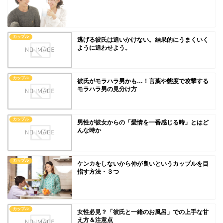
カップル
逃げる彼氏は追いかけない。結果的にうまくいく
ように追わせよう。
カップル
彼氏がモラハラ男かも…！言葉や態度で攻撃する
モラハラ男の見分け方
カップル
男性が彼女からの「愛情を一番感じる時」とはど
んな時か
カップル
ケンカをしないから仲が良いというカップルを目
指す方法・３つ
カップル
女性必見？「彼氏と一緒のお風呂」での上手な甘
え方＆注意点