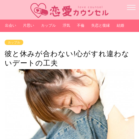
出会い
片思い
カップル
浮気
不倫
失恋と復縁
結婚
カップル
彼と休みが合わない!心がすれ違わな
いデートの工夫