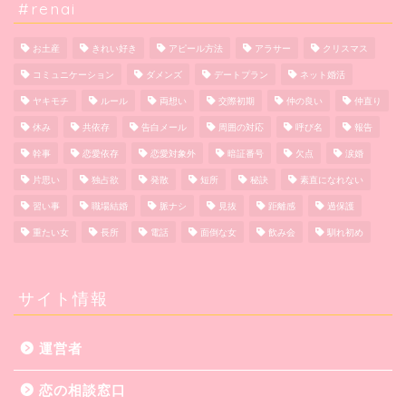
#renai
お土産
きれい好き
アピール方法
アラサー
クリスマス
コミュニケーション
ダメンズ
デートプラン
ネット婚活
ヤキモチ
ルール
両想い
交際初期
仲の良い
仲直り
休み
共依存
告白メール
周囲の対応
呼び名
報告
幹事
恋愛依存
恋愛対象外
暗証番号
欠点
涙婚
片思い
独占欲
発散
短所
秘訣
素直になれない
習い事
職場結婚
脈ナシ
見抜
距離感
過保護
重たい女
長所
電話
面倒な女
飲み会
馴れ初め
サイト情報
運営者
恋の相談窓口