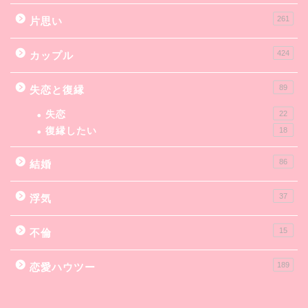
261
片思い
424
カップル
89
失恋と復縁
失恋
22
復縁したい
18
86
結婚
37
浮気
15
不倫
189
恋愛ハウツー