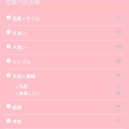
恋愛の読み物
51
恋愛トラブル
244
出会い
261
片思い
424
カップル
89
失恋と復縁
失恋
22
復縁したい
18
86
結婚
37
浮気