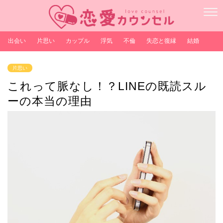
出会い
片思い
カップル
浮気
不倫
失恋と復縁
結婚
片思い
これって脈なし！？LINEの既読スル
ーの本当の理由