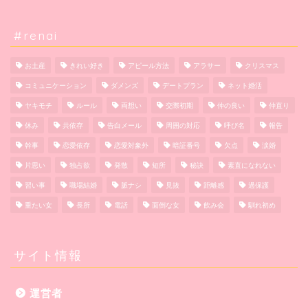
#renai
お土産
きれい好き
アピール方法
アラサー
クリスマス
コミュニケーション
ダメンズ
デートプラン
ネット婚活
ヤキモチ
ルール
両想い
交際初期
仲の良い
仲直り
休み
共依存
告白メール
周囲の対応
呼び名
報告
幹事
恋愛依存
恋愛対象外
暗証番号
欠点
涙婚
片思い
独占欲
発散
短所
秘訣
素直になれない
習い事
職場結婚
脈ナシ
見抜
距離感
過保護
重たい女
長所
電話
面倒な女
飲み会
馴れ初め
サイト情報
運営者