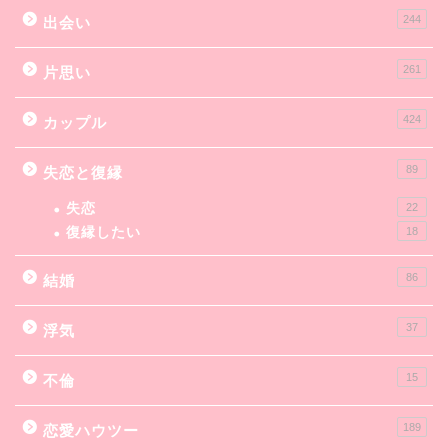
244
出会い
261
片思い
424
カップル
89
失恋と復縁
失恋
22
復縁したい
18
86
結婚
37
浮気
15
不倫
189
恋愛ハウツー