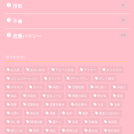
37
浮気
15
不倫
189
恋愛ハウツー
#renai
お土産
きれい好き
アピール方法
アラサー
クリスマス
コミュニケーション
ダメンズ
デートプラン
ネット婚活
ヤキモチ
ルール
両想い
交際初期
仲の良い
仲直り
休み
共依存
告白メール
周囲の対応
呼び名
報告
幹事
恋愛依存
恋愛対象外
暗証番号
欠点
涙婚
片思い
独占欲
発散
短所
秘訣
素直になれない
習い事
職場結婚
脈ナシ
見抜
距離感
過保護
重たい女
長所
電話
面倒な女
飲み会
馴れ初め