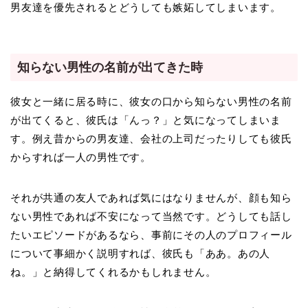
男友達を優先されるとどうしても嫉妬してしまいます。
知らない男性の名前が出てきた時
彼女と一緒に居る時に、彼女の口から知らない男性の名前
が出てくると、彼氏は「んっ？」と気になってしまいま
す。例え昔からの男友達、会社の上司だったりしても彼氏
からすれば一人の男性です。
それが共通の友人であれば気にはなりませんが、顔も知ら
ない男性であれば不安になって当然です。どうしても話し
たいエピソードがあるなら、事前にその人のプロフィール
について事細かく説明すれば、彼氏も「ああ。あの人
ね。」と納得してくれるかもしれません。