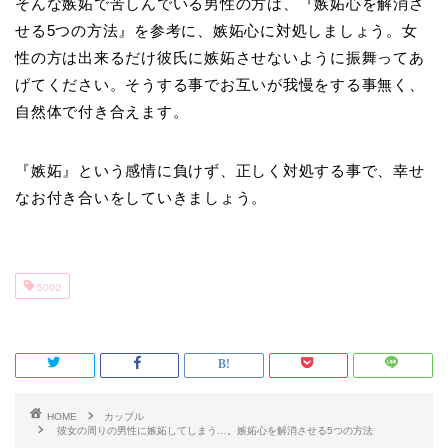
そんな嫉妬で苦しんでいる男性の方は、『嫉妬心を解消さ
せる5つの方法』を参考に、嫉妬心に対処しましょう。女
性の方は出来るだけ彼氏に嫉妬させないように振舞ってあ
げてください。そうする事でお互いが我慢をする事無く、
自然体で付き合えます。
『嫉妬』という感情に負けず、正しく対処する事で、幸せ
なお付き合いをしていきましょう。
5000
HOME
カップル
彼女の周りの男性に嫉妬してしまう…。嫉妬心を解消させる5つの方法