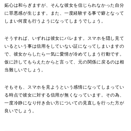
妬心は和らぎますが、そんな彼女を信じられなかった自分
に罪悪感が生じます。また、一度経験する事で癖となって
しまい何度も行うようになってしまうでしょう。
そうすれば、いずれは彼女にバレます。スマホを隠し見て
いるという事は信用をしていない証になってしまいますの
で、彼女からしたら一気に愛情が冷めてしまう行動です。
仮に許してもらえたからと言って、元の関係に戻るのは相
当難しいでしょう。
そもそも、スマホを見ようという感情になってしまってい
る時点で彼女に対する信用が無くなっています。その為、
一度冷静になり付き合い方についての見直しを行った方が
良いでしょう。