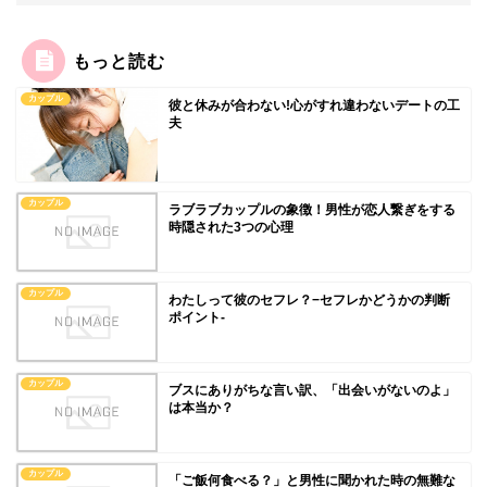
もっと読む
カップル
彼と休みが合わない!心がすれ違わないデートの工
夫
カップル
ラブラブカップルの象徴！男性が恋人繋ぎをする
時隠された3つの心理
カップル
わたしって彼のセフレ？−セフレかどうかの判断
ポイント-
カップル
ブスにありがちな言い訳、「出会いがないのよ」
は本当か？
カップル
「ご飯何食べる？」と男性に聞かれた時の無難な