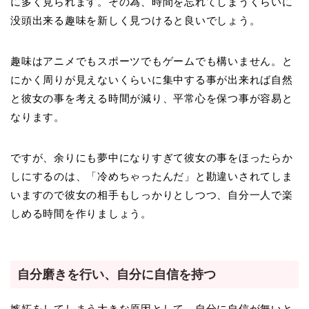
に多く見られます。その為、時間を忘れてしまうくらいに
没頭出来る趣味を新しく見つけると良いでしょう。
趣味はアニメでもスポーツでもゲームでも構いません。と
にかく周りが見えないくらいに集中する事が出来れば自然
と彼女の事を考える時間が減り、平常心を保つ事が容易と
なります。
ですが、余りにも夢中になりすぎて彼女の事をほったらか
しにするのは、「冷めちゃったんだ」と勘違いされてしま
いますので彼女の相手もしっかりとしつつ、自分一人で楽
しめる時間を作りましょう。
自分磨きを行い、自分に自信を持つ
嫉妬をしてしまう大きな原因として、自分に自信が無いと