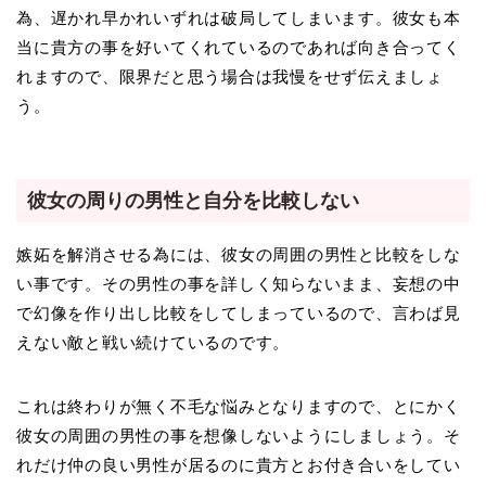
為、遅かれ早かれいずれは破局してしまいます。彼女も本
当に貴方の事を好いてくれているのであれば向き合ってく
れますので、限界だと思う場合は我慢をせず伝えましょ
う。
彼女の周りの男性と自分を比較しない
嫉妬を解消させる為には、彼女の周囲の男性と比較をしな
い事です。その男性の事を詳しく知らないまま、妄想の中
で幻像を作り出し比較をしてしまっているので、言わば見
えない敵と戦い続けているのです。
これは終わりが無く不毛な悩みとなりますので、とにかく
彼女の周囲の男性の事を想像しないようにしましょう。そ
れだけ仲の良い男性が居るのに貴方とお付き合いをしてい