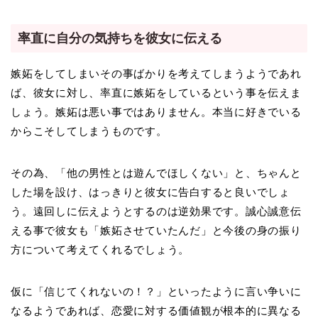
率直に自分の気持ちを彼女に伝える
嫉妬をしてしまいその事ばかりを考えてしまうようであれ
ば、彼女に対し、率直に嫉妬をしているという事を伝えま
しょう。嫉妬は悪い事ではありません。本当に好きでいる
からこそしてしまうものです。
その為、「他の男性とは遊んでほしくない」と、ちゃんと
した場を設け、はっきりと彼女に告白すると良いでしょ
う。遠回しに伝えようとするのは逆効果です。誠心誠意伝
える事で彼女も「嫉妬させていたんだ」と今後の身の振り
方について考えてくれるでしょう。
仮に「信じてくれないの！？」といったように言い争いに
なるようであれば、恋愛に対する価値観が根本的に異なる