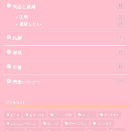
89
失恋と復縁
失恋
22
復縁したい
18
86
結婚
37
浮気
15
不倫
189
恋愛ハウツー
#renai
お土産
きれい好き
アピール方法
アラサー
クリスマス
コミュニケーション
ダメンズ
デートプラン
ネット婚活