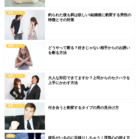
恋愛トラブル
釣られた後も餌は欲しい!結婚後に豹変する男性の
特徴とその対策
恋愛トラブル
どうやって断る？好きじゃない相手からのお誘い
を断る方法
恋愛トラブル
大人な対応できてますか？上司からのセクハラを
上手にかわす方法
恋愛トラブル
付き合うと豹変するタイプの男の見分け方
浮気
彼氏がいるのに目移りしちゃう！浮気心の抑え方