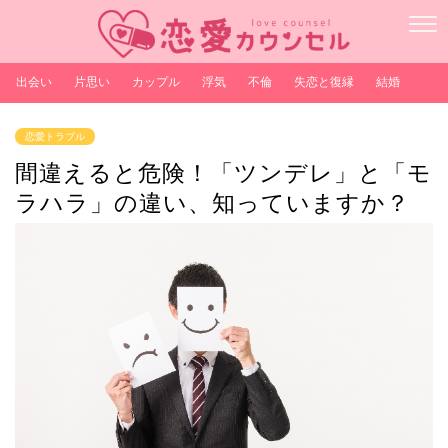
出会い
片思い
カップル
浮気
不倫
失恋と復縁
結婚
恋愛トラブル
間違えると危険！「ツンデレ」と「モ
ラハラ」の違い、知っていますか？