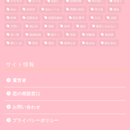
ヤキモチ
ルール
両想い
交際初期
仲の良い
仲直り
休み
共依存
告白メール
周囲の対応
呼び名
報告
幹事
恋愛依存
恋愛対象外
暗証番号
欠点
涙婚
片思い
独占欲
発散
短所
秘訣
素直になれない
習い事
職場結婚
脈ナシ
見抜
距離感
過保護
重たい女
長所
電話
面倒な女
飲み会
馴れ初め
サイト情報
運営者
恋の相談窓口
お問い合わせ
プライバシーポリシー