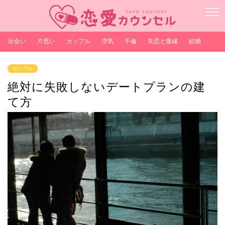
出会い
片思い
カップル
浮気
不倫
失恋と復縁
結婚
カップル
絶対に失敗しないデートプランの建
て方