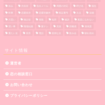
休み
共依存
告白メール
周囲の対応
呼び名
報告
幹事
恋愛依存
恋愛対象外
暗証番号
欠点
涙婚
片思い
独占欲
発散
短所
秘訣
素直になれない
習い事
職場結婚
脈ナシ
見抜
距離感
過保護
重たい女
長所
電話
面倒な女
飲み会
馴れ初め
サイト情報
運営者
恋の相談窓口
お問い合わせ
プライバシーポリシー