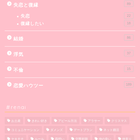
89
失恋と復縁
失恋
22
復縁したい
18
86
結婚
37
浮気
15
不倫
189
恋愛ハウツー
#renai
お土産
きれい好き
アピール方法
アラサー
クリスマス
コミュニケーション
ダメンズ
デートプラン
ネット婚活
ヤキモチ
ルール
両想い
交際初期
仲の良い
仲直り