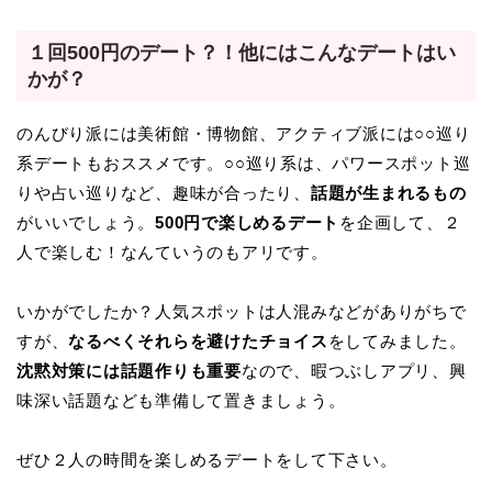
１回500円のデート？！他にはこんなデートはい
かが？
のんびり派には美術館・博物館、アクティブ派には○○巡り
系デートもおススメです。○○巡り系は、パワースポット巡
りや占い巡りなど、趣味が合ったり、
話題が生まれるもの
がいいでしょう。
500円で楽しめるデート
を企画して、２
人で楽しむ！なんていうのもアリです。
いかがでしたか？人気スポットは人混みなどがありがちで
すが、
なるべくそれらを避けたチョイス
をしてみました。
沈黙対策には話題作りも重要
なので、暇つぶしアプリ、興
味深い話題なども準備して置きましょう。
ぜひ２人の時間を楽しめるデートをして下さい。