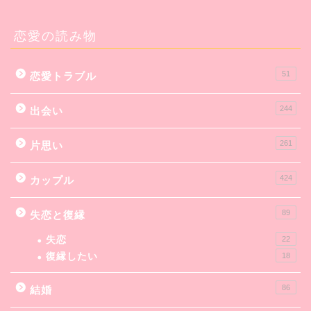
恋愛の読み物
51
恋愛トラブル
244
出会い
261
片思い
424
カップル
89
失恋と復縁
失恋
22
復縁したい
18
86
結婚