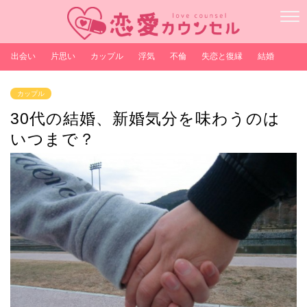
出会い
片思い
カップル
浮気
不倫
失恋と復縁
結婚
カップル
30代の結婚、新婚気分を味わうのは
いつまで？