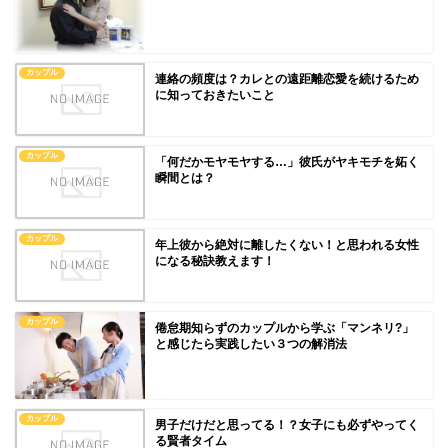
カップル
連絡の頻度は？カレとの遠距離恋愛を続けるため
に知っておきたいこと
カップル
「何だかモヤモヤする…」彼氏がヤキモチを妬く
瞬間とは？
カップル
年上彼から絶対に離したくない！と思われる女性
になる秘訣教えます！
カップル
倦怠期知らずのカップルから学ぶ「マンネリ?」
と感じたら実践したい３つの解消法
カップル
男子だけだと思ってる！？女子にも必ずやってく
る賢者タイム