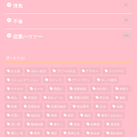
37
浮気
15
不倫
189
恋愛ハウツー
#renai
お土産
きれい好き
アピール方法
アラサー
クリスマス
コミュニケーション
ダメンズ
デートプラン
ネット婚活
ヤキモチ
ルール
両想い
交際初期
仲の良い
仲直り
休み
共依存
告白メール
周囲の対応
呼び名
報告
幹事
恋愛依存
恋愛対象外
暗証番号
欠点
涙婚
片思い
独占欲
発散
短所
秘訣
素直になれない
習い事
職場結婚
脈ナシ
見抜
距離感
過保護
重たい女
長所
電話
面倒な女
飲み会
馴れ初め