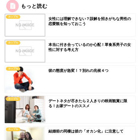
もっと読む
カップル
女性には理解できない？誤解を招きがちな男性の
恋愛観を知っておこう
カップル
本当に付き合っているのか心配！草食系男子の女
性に対する考え方
カップル
彼の態度が急変！？別れの兆候４つ
カップル
デートネタが尽きたら２人きりの映画観賞に限
る！お家デートのススメ
カップル
結婚前の同棲は彼の「オカン化」に注意して