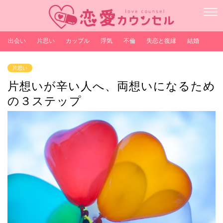
出会い
片思い
カップル
浮気
不倫
失恋と復縁
結婚
片思い
片想いが辛い人へ、両想いになるため
の３ステップ