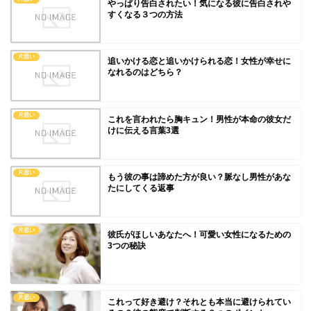
やっぱり告白されたい！気になる彼に告白されや
すくなる３つの方法
片思い
追いかける恋と追いかけられる恋！女性が幸せに
なれるのはどちら？
片思い
これを言われたら胸キュン！男性が本命の彼女だ
けに伝える言葉3選
片思い
もう彼の事は諦めた方が良い？脈なし男性があな
たにしてくる返事
片思い
彼氏がほしいあなたへ！可愛い女性になるための
3つの秘訣
片思い
これって好き避け？それとも本当に避けられてい