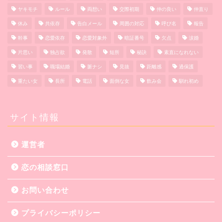
ヤキモチ
ルール
両想い
交際初期
仲の良い
仲直り
休み
共依存
告白メール
周囲の対応
呼び名
報告
幹事
恋愛依存
恋愛対象外
暗証番号
欠点
涙婚
片思い
独占欲
発散
短所
秘訣
素直になれない
習い事
職場結婚
脈ナシ
見抜
距離感
過保護
重たい女
長所
電話
面倒な女
飲み会
馴れ初め
サイト情報
運営者
恋の相談窓口
お問い合わせ
プライバシーポリシー