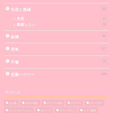
89
失恋と復縁
失恋
22
復縁したい
18
86
結婚
37
浮気
15
不倫
189
恋愛ハウツー
#renai
お土産
きれい好き
アピール方法
アラサー
クリスマス
コミュニケーション
ダメンズ
デートプラン
ネット婚活