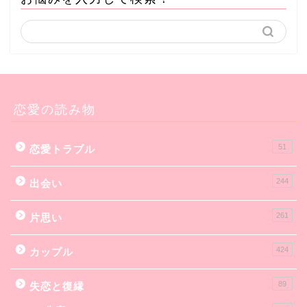
恋愛の読み物
51
恋愛トラブル
244
出会い
261
片思い
424
カップル
89
失恋と復縁