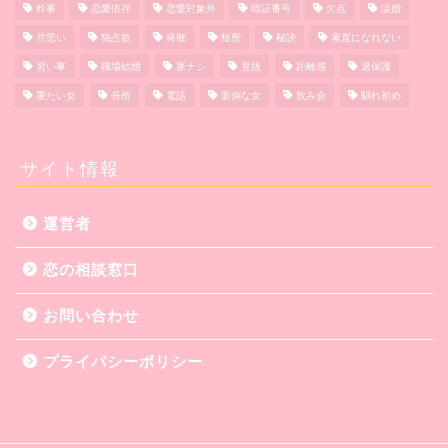
幹事
恋愛依存
恋愛対象外
暗証番号
欠点
涙婚
片思い
独占欲
発散
短所
秘訣
素直になれない
習い事
職場結婚
脈ナシ
見抜
距離感
過保護
重たい女
長所
電話
面倒な女
飲み会
馴れ初め
サイト情報
運営者
恋の相談窓口
お問い合わせ
プライバシーポリシー