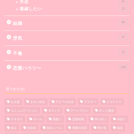
失恋
22
復縁したい
18
86
結婚
37
浮気
15
不倫
189
恋愛ハウツー
#renai
お土産
きれい好き
アピール方法
アラサー
クリスマス
コミュニケーション
ダメンズ
デートプラン
ネット婚活
ヤキモチ
ルール
両想い
交際初期
仲の良い
仲直り
休み
共依存
告白メール
周囲の対応
呼び名
報告