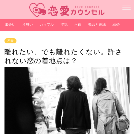
出会い
片思い
カップル
浮気
不倫
失恋と復縁
結婚
不倫
離れたい、でも離れたくない。許さ
れない恋の着地点は？