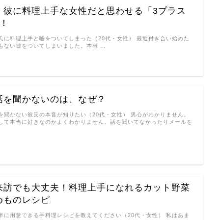
！彼に料理上手な女性だと思わせる「3プラス
則！
氏に料理上手と嘘をついてしまった（20代・女性） 最近付き合い始めた
もない嘘をついてしまいました。本当 …
話を聞かないのは、なぜ？
を聞かない彼氏の本音が知りたい（20代・女性） 男心がわかりません。
して本当に好きなのかよくわかりません。話を聞いてなかったりメールを
来訪でも大丈夫！料理上手になれるカット野菜
めものレシピ
単に用意できる手料理レシピを教えてください（20代・女性） 私はあま