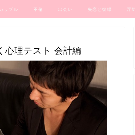
カップル
不倫
出会い
失恋と復縁
浮
く心理テスト 会計編