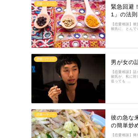
恋愛ハウツー
緊急回避
1」の法
【恋愛相談】彼
彼氏に、とんで
恋愛ハウツー
男が女の
【恋愛相談】話
彼氏が、私に対
送っても …
恋愛ハウツー
彼の急な
の簡単炒
【恋愛相談】簡