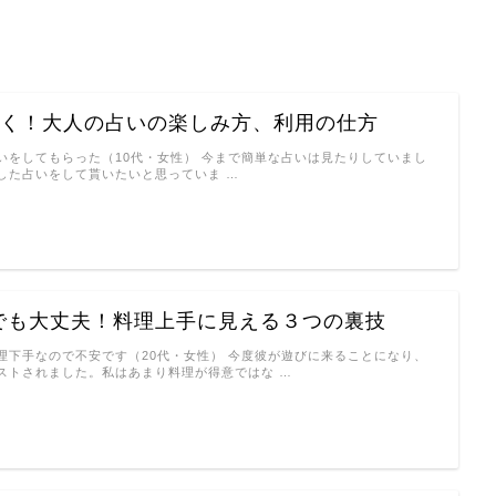
効く！大人の占いの楽しみ方、利用の仕方
いをしてもらった（10代・女性） 今まで簡単な占いは見たりしていまし
した占いをして貰いたいと思っていま …
でも大丈夫！料理上手に見える３つの裏技
理下手なので不安です（20代・女性） 今度彼が遊びに来ることになり、
ストされました。私はあまり料理が得意ではな …