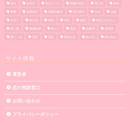
休み
共依存
告白メール
周囲の対応
呼び名
報告
幹事
恋愛依存
恋愛対象外
暗証番号
欠点
涙婚
片思い
独占欲
発散
短所
秘訣
素直になれない
習い事
職場結婚
脈ナシ
見抜
距離感
過保護
重たい女
長所
電話
面倒な女
飲み会
馴れ初め
サイト情報
運営者
恋の相談窓口
お問い合わせ
プライバシーポリシー