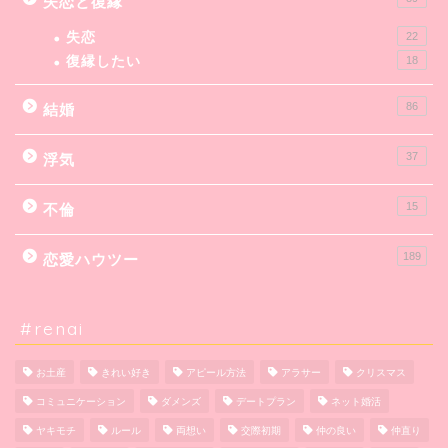
失恋と復縁
失恋
22
復縁したい
18
86
結婚
37
浮気
15
不倫
189
恋愛ハウツー
#renai
お土産
きれい好き
アピール方法
アラサー
クリスマス
コミュニケーション
ダメンズ
デートプラン
ネット婚活
ヤキモチ
ルール
両想い
交際初期
仲の良い
仲直り