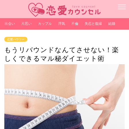
出会い
片思い
カップル
浮気
不倫
失恋と復縁
結婚
恋愛ハウツー
もうリバウンドなんてさせない！楽
しくできるマル秘ダイエット術