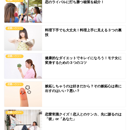
恋愛ハウツー
恋のライバルに打ち勝つ秘策を紹介！
恋愛ハウツー
料理下手でも大丈夫！料理上手に見える３つの裏
技
恋愛ハウツー
健康的なダイエットでキレイになろう！モテ女に
変身するための３つのコツ
恋愛ハウツー
嫉妬しちゃうのは好きだから？その嫉妬心は表に
出すのはいい？悪い？
恋愛ハウツー
恋愛常識クイズ！恋人とのケンカ、先に謝るのは
「彼」or「あなた」