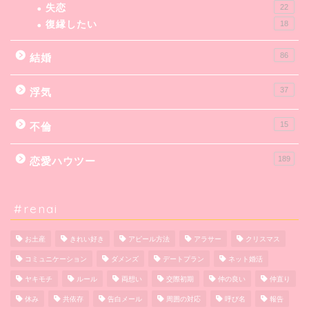
失恋
22
復縁したい
18
86
結婚
37
浮気
15
不倫
189
恋愛ハウツー
#renai
お土産
きれい好き
アピール方法
アラサー
クリスマス
コミュニケーション
ダメンズ
デートプラン
ネット婚活
ヤキモチ
ルール
両想い
交際初期
仲の良い
仲直り
休み
共依存
告白メール
周囲の対応
呼び名
報告