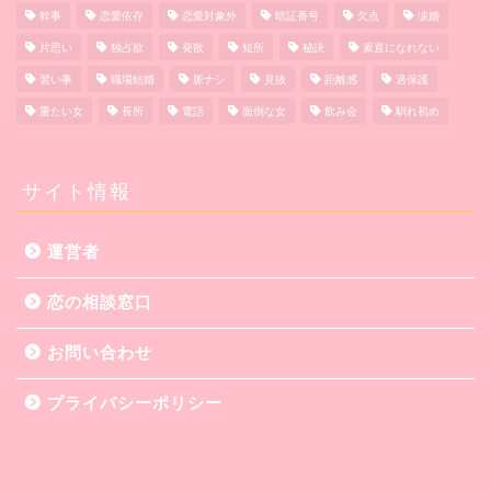
幹事
恋愛依存
恋愛対象外
暗証番号
欠点
涙婚
片思い
独占欲
発散
短所
秘訣
素直になれない
習い事
職場結婚
脈ナシ
見抜
距離感
過保護
重たい女
長所
電話
面倒な女
飲み会
馴れ初め
サイト情報
運営者
恋の相談窓口
お問い合わせ
プライバシーポリシー