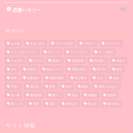
189
恋愛ハウツー
#renai
お土産
きれい好き
アピール方法
アラサー
クリスマス
コミュニケーション
ダメンズ
デートプラン
ネット婚活
ヤキモチ
ルール
両想い
交際初期
仲の良い
仲直り
休み
共依存
告白メール
周囲の対応
呼び名
報告
幹事
恋愛依存
恋愛対象外
暗証番号
欠点
涙婚
片思い
独占欲
発散
短所
秘訣
素直になれない
習い事
職場結婚
脈ナシ
見抜
距離感
過保護
重たい女
長所
電話
面倒な女
飲み会
馴れ初め
サイト情報