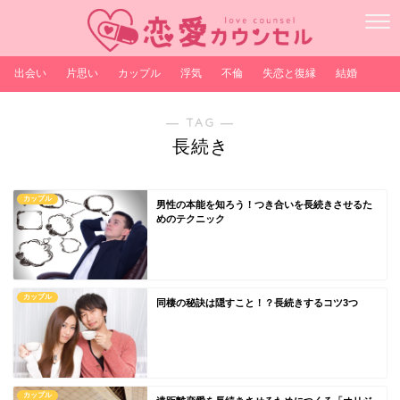
出会い
片思い
カップル
浮気
不倫
失恋と復縁
結婚
― TAG ―
長続き
カップル
男性の本能を知ろう！つき合いを長続きさせるた
めのテクニック
カップル
同棲の秘訣は隠すこと！？長続きするコツ3つ
カップル