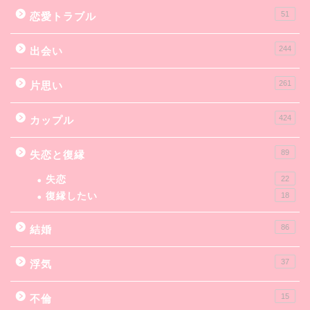
51
恋愛トラブル
244
出会い
261
片思い
424
カップル
89
失恋と復縁
失恋
22
復縁したい
18
86
結婚
37
浮気
15
不倫