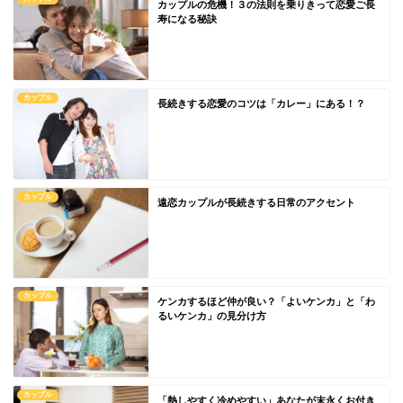
カップルの危機！３の法則を乗りきって恋愛ご長
寿になる秘訣
カップル
長続きする恋愛のコツは「カレー」にある！？
カップル
遠恋カップルが長続きする日常のアクセント
カップル
ケンカするほど仲が良い？「よいケンカ」と「わ
るいケンカ」の見分け方
カップル
「熱しやすく冷めやすい」あなたが末永くお付き