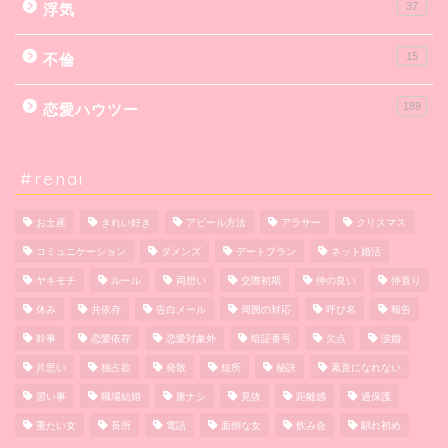
37
浮気
15
不倫
189
恋愛ハウツー
#renai
お土産
きれい好き
アピール方法
アラサー
クリスマス
コミュニケーション
ダメンズ
デートプラン
ネット婚活
ヤキモチ
ルール
両想い
交際初期
仲の良い
仲直り
休み
共依存
告白メール
周囲の対応
呼び名
報告
幹事
恋愛依存
恋愛対象外
暗証番号
欠点
涙婚
片思い
独占欲
発散
短所
秘訣
素直になれない
習い事
職場結婚
脈ナシ
見抜
距離感
過保護
重たい女
長所
電話
面倒な女
飲み会
馴れ初め