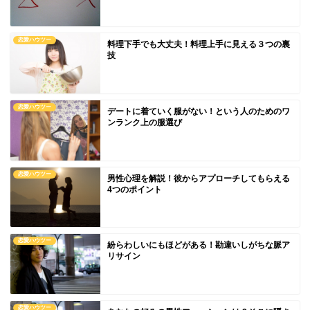
恋愛ハウツー
料理下手でも大丈夫！料理上手に見える３つの裏
技
恋愛ハウツー
デートに着ていく服がない！という人のためのワ
ンランク上の服選び
恋愛ハウツー
男性心理を解説！彼からアプローチしてもらえる
4つのポイント
恋愛ハウツー
紛らわしいにもほどがある！勘違いしがちな脈ア
リサイン
恋愛ハウツー