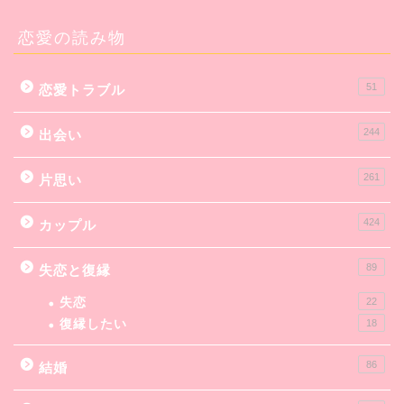
恋愛の読み物
51
恋愛トラブル
244
出会い
261
片思い
424
カップル
89
失恋と復縁
失恋
22
復縁したい
18
86
結婚