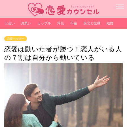
出会い
片思い
カップル
浮気
不倫
失恋と復縁
結婚
恋愛ハウツー
恋愛は動いた者が勝つ！恋人がいる人
の７割は自分から動いている