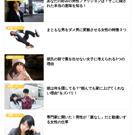
あなたの好みの男性ファッションは？そこに隠さ
れた本当の意味を知る！
恋愛ハウツー
まともな男をダメ男に変貌させる女性の特徴３つ
恋愛ハウツー
彼氏の前で素を出せない女子に考えられる3つの
理由
恋愛ハウツー
彼は何を隠してる？“頼んでも家に上げてくれな
い理由”をズバリ！
恋愛ハウツー
専門家に聞いた！男性が「脈なし」だと勘違いす
る女性の仕草