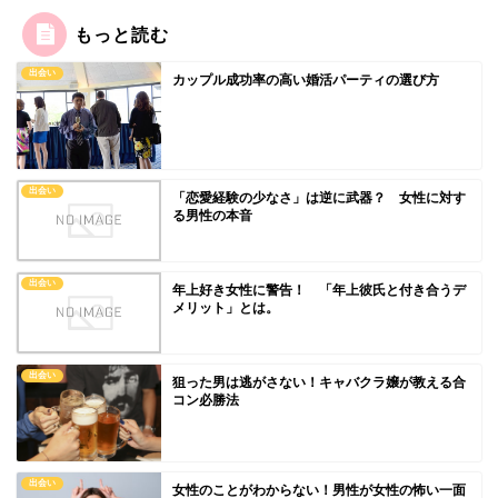
もっと読む
出会い
カップル成功率の高い婚活パーティの選び方
出会い
「恋愛経験の少なさ」は逆に武器？ 女性に対す
る男性の本音
出会い
年上好き女性に警告！ 「年上彼氏と付き合うデ
メリット」とは。
出会い
狙った男は逃がさない！キャバクラ嬢が教える合
コン必勝法
出会い
女性のことがわからない！男性が女性の怖い一面