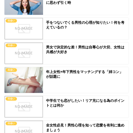
に思わず引く時
出会い
手をつないでくる男性の心理が知りたい！何を考
えているの？
出会い
男女で決定的な差！男性は自尊心が大切、女性は
共感が大好き
出会い
年上女性×年下男性をマッチングする「姉コン」
が話題に
出会い
中学生でも恋がしたい！リア充になる為のポイン
トとは何か
出会い
全女性必見！男性心理を知って恋愛を有利に進め
ましょう