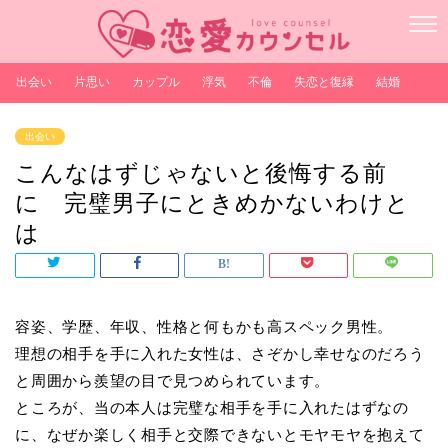
出会い
片思い
カップル
浮気
不倫
失恋と復縁
結婚
出会い
こんなはずじゃないと後悔する前
に 完璧男子にときめかないわけと
は
容姿、学歴、年収、性格と何もかも高スペック男性。
理想の相手を手に入れた女性は、さぞかし幸せなのだろう
と周囲から羨望の目で見つめられています。
ところが、当の本人は完璧な相手を手に入れたはずなの
に、なぜか楽しく相手と交際できないとモヤモヤを抱えて