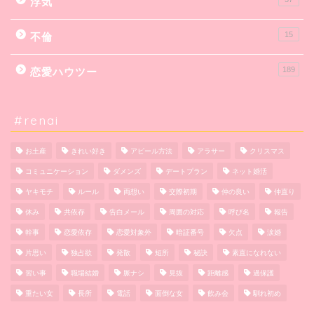
浮気
15
不倫
189
恋愛ハウツー
#renai
お土産
きれい好き
アピール方法
アラサー
クリスマス
コミュニケーション
ダメンズ
デートプラン
ネット婚活
ヤキモチ
ルール
両想い
交際初期
仲の良い
仲直り
休み
共依存
告白メール
周囲の対応
呼び名
報告
幹事
恋愛依存
恋愛対象外
暗証番号
欠点
涙婚
片思い
独占欲
発散
短所
秘訣
素直になれない
習い事
職場結婚
脈ナシ
見抜
距離感
過保護
重たい女
長所
電話
面倒な女
飲み会
馴れ初め