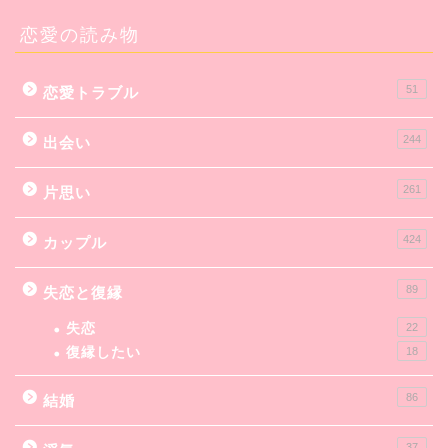
恋愛の読み物
51
恋愛トラブル
244
出会い
261
片思い
424
カップル
89
失恋と復縁
失恋
22
復縁したい
18
86
結婚
37