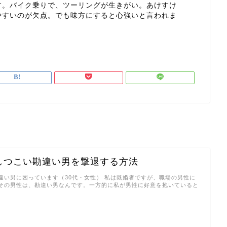
す。バイク乗りで、ツーリングが生きがい。あけすけ
やすいのが欠点。でも味方にすると心強いと言われま
しつこい勘違い男を撃退する方法
違い男に困っています（30代・女性） 私は既婚者ですが、職場の男性に
その男性は、勘違い男なんです。一方的に私が男性に好意を抱いていると