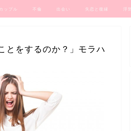
カップル
不倫
出会い
失恋と復縁
浮
ことをするのか？」モラハ