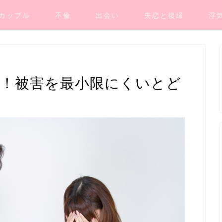
カップル
不倫
出会い
失恋と復縁
浮
V！被害を最小限にくいとど