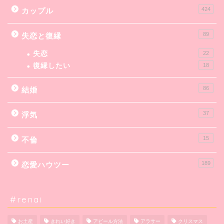
424
カップル
89
失恋と復縁
失恋
22
復縁したい
18
86
結婚
37
浮気
15
不倫
189
恋愛ハウツー
#renai
お土産
きれい好き
アピール方法
アラサー
クリスマス