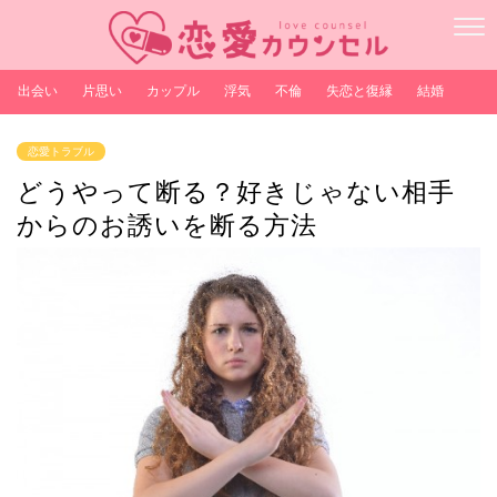
出会い
片思い
カップル
浮気
不倫
失恋と復縁
結婚
恋愛トラブル
どうやって断る？好きじゃない相手
からのお誘いを断る方法