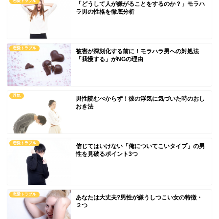
恋愛トラブル
「どうして人が嫌がることをするのか？」モラハ
ラ男の性格を徹底分析
恋愛トラブル
被害が深刻化する前に！モラハラ男への対処法
「我慢する」がNGの理由
浮気
男性読むべからず！彼の浮気に気づいた時のおし
おき法
恋愛トラブル
信じてはいけない「俺についてこいタイプ」の男
性を見破るポイント3つ
恋愛トラブル
あなたは大丈夫?男性が嫌うしつこい女の特徴・
２つ