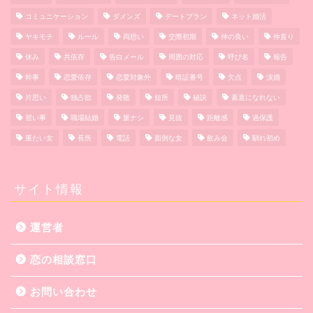
コミュニケーション
ダメンズ
デートプラン
ネット婚活
ヤキモチ
ルール
両想い
交際初期
仲の良い
仲直り
休み
共依存
告白メール
周囲の対応
呼び名
報告
幹事
恋愛依存
恋愛対象外
暗証番号
欠点
涙婚
片思い
独占欲
発散
短所
秘訣
素直になれない
習い事
職場結婚
脈ナシ
見抜
距離感
過保護
重たい女
長所
電話
面倒な女
飲み会
馴れ初め
サイト情報
運営者
恋の相談窓口
お問い合わせ