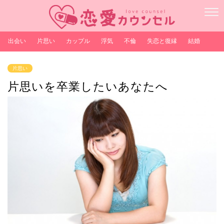
出会い
片思い
カップル
浮気
不倫
失恋と復縁
結婚
片思い
片思いを卒業したいあなたへ