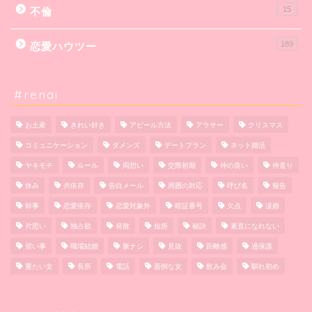
15
不倫
189
恋愛ハウツー
#renai
お土産
きれい好き
アピール方法
アラサー
クリスマス
コミュニケーション
ダメンズ
デートプラン
ネット婚活
ヤキモチ
ルール
両想い
交際初期
仲の良い
仲直り
休み
共依存
告白メール
周囲の対応
呼び名
報告
幹事
恋愛依存
恋愛対象外
暗証番号
欠点
涙婚
片思い
独占欲
発散
短所
秘訣
素直になれない
習い事
職場結婚
脈ナシ
見抜
距離感
過保護
重たい女
長所
電話
面倒な女
飲み会
馴れ初め