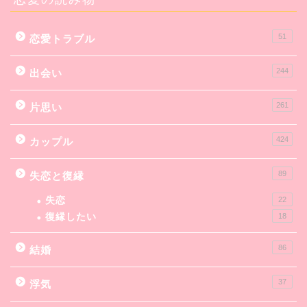
51
恋愛トラブル
244
出会い
261
片思い
424
カップル
89
失恋と復縁
失恋
22
復縁したい
18
86
結婚
37
浮気