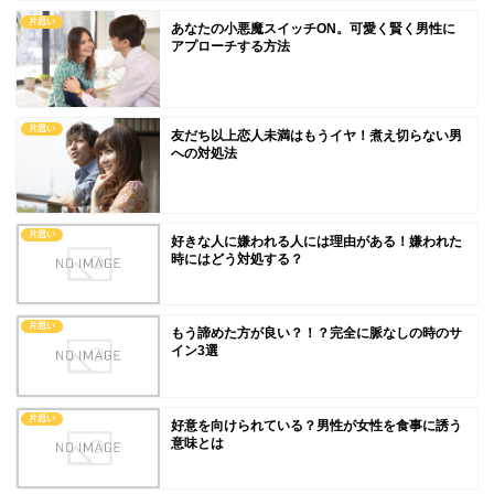
片思い
あなたの小悪魔スイッチON。可愛く賢く男性に
アプローチする方法
片思い
友だち以上恋人未満はもうイヤ！煮え切らない男
への対処法
片思い
好きな人に嫌われる人には理由がある！嫌われた
時にはどう対処する？
片思い
もう諦めた方が良い？！？完全に脈なしの時のサ
イン3選
片思い
好意を向けられている？男性が女性を食事に誘う
意味とは