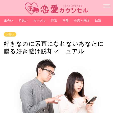
出会い
片思い
カップル
浮気
不倫
失恋と復縁
結婚
片思い
好きなのに素直になれないあなたに
贈る好き避け脱却マニュアル