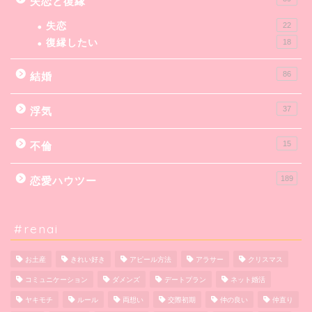
失恋と復縁
失恋
22
復縁したい
18
86
結婚
37
浮気
15
不倫
189
恋愛ハウツー
#renai
お土産
きれい好き
アピール方法
アラサー
クリスマス
コミュニケーション
ダメンズ
デートプラン
ネット婚活
ヤキモチ
ルール
両想い
交際初期
仲の良い
仲直り