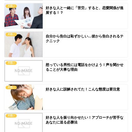
片思い
好きな人と一緒に「苦労」すると、恋愛関係が進
展する！？
片思い
自分から告白は恥ずかしい…彼から告白されるテ
クニック
片思い
想っている男性には電話をかけよう！声を聞かせ
ることが大事な理由
片思い
好きな人に誤解されてた！こんな態度は要注意
片思い
好きな人を振り向かせたい！アプローチが苦手な
あなたに送る必勝法