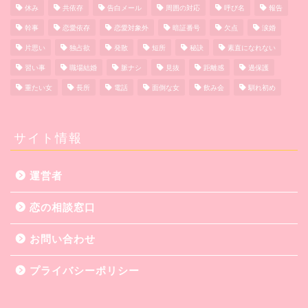
休み
共依存
告白メール
周囲の対応
呼び名
報告
幹事
恋愛依存
恋愛対象外
暗証番号
欠点
涙婚
片思い
独占欲
発散
短所
秘訣
素直になれない
習い事
職場結婚
脈ナシ
見抜
距離感
過保護
重たい女
長所
電話
面倒な女
飲み会
馴れ初め
サイト情報
運営者
恋の相談窓口
お問い合わせ
プライバシーポリシー