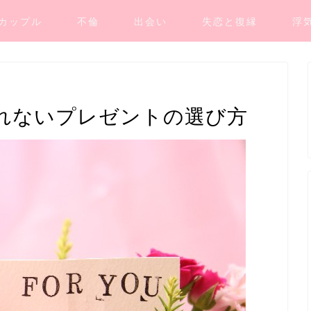
カップル
不倫
出会い
失恋と復縁
浮
れないプレゼントの選び方