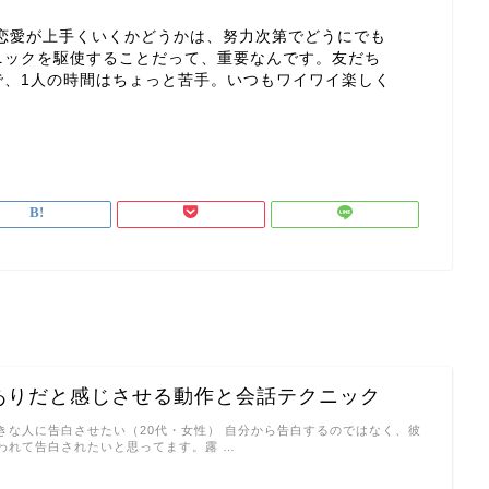
恋愛が上手くいくかどうかは、努力次第でどうにでも
ニックを駆使することだって、重要なんです。友だち
で、1人の時間はちょっと苦手。いつもワイワイ楽しく
ありだと感じさせる動作と会話テクニック
きな人に告白させたい（20代・女性） 自分から告白するのではなく、彼
われて告白されたいと思ってます。露 …