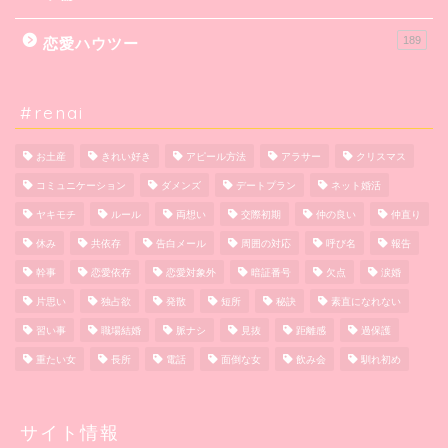
189
恋愛ハウツー
#renai
お土産
きれい好き
アピール方法
アラサー
クリスマス
コミュニケーション
ダメンズ
デートプラン
ネット婚活
ヤキモチ
ルール
両想い
交際初期
仲の良い
仲直り
休み
共依存
告白メール
周囲の対応
呼び名
報告
幹事
恋愛依存
恋愛対象外
暗証番号
欠点
涙婚
片思い
独占欲
発散
短所
秘訣
素直になれない
習い事
職場結婚
脈ナシ
見抜
距離感
過保護
重たい女
長所
電話
面倒な女
飲み会
馴れ初め
サイト情報