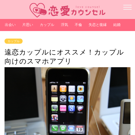
出会い
片思い
カップル
浮気
不倫
失恋と復縁
結婚
カップル
遠恋カップルにオススメ！カップル
向けのスマホアプリ