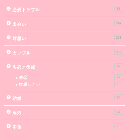
51
恋愛トラブル
244
出会い
261
片思い
424
カップル
89
失恋と復縁
失恋
22
復縁したい
18
86
結婚
37
浮気
15
不倫