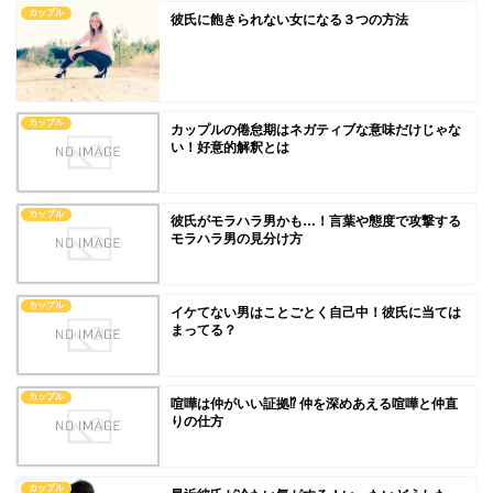
カップル
彼氏に飽きられない女になる３つの方法
カップル
カップルの倦怠期はネガティブな意味だけじゃな
い！好意的解釈とは
カップル
彼氏がモラハラ男かも…！言葉や態度で攻撃する
モラハラ男の見分け方
カップル
イケてない男はことごとく自己中！彼氏に当ては
まってる？
カップル
喧嘩は仲がいい証拠⁉︎ 仲を深めあえる喧嘩と仲直
りの仕方
カップル