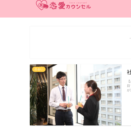
出会い
【
目
が