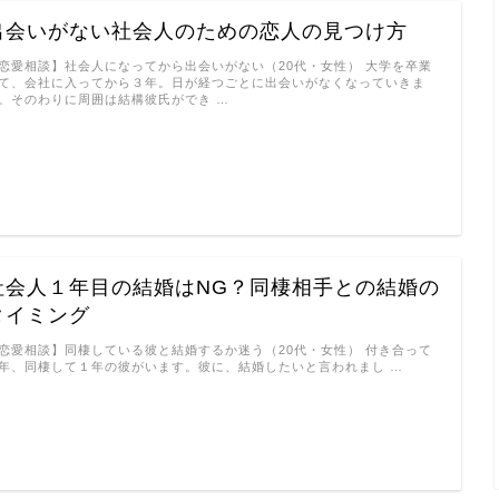
出会いがない社会人のための恋人の見つけ方
恋愛相談】社会人になってから出会いがない（20代・女性） 大学を卒業
て、会社に入ってから３年。日が経つごとに出会いがなくなっていきま
。そのわりに周囲は結構彼氏ができ …
社会人１年目の結婚はNG？同棲相手との結婚の
タイミング
恋愛相談】同棲している彼と結婚するか迷う（20代・女性） 付き合って
年、同棲して１年の彼がいます。彼に、結婚したいと言われまし …