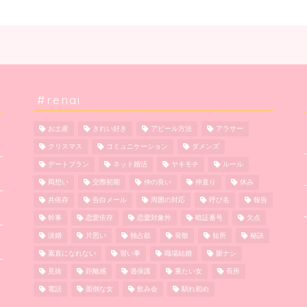
#renai
お土産
きれい好き
アピール方法
アラサー
クリスマス
コミュニケーション
ダメンズ
デートプラン
ネット婚活
ヤキモチ
ルール
両想い
交際初期
仲の良い
仲直り
休み
共依存
告白メール
周囲の対応
呼び名
報告
幹事
恋愛依存
恋愛対象外
暗証番号
欠点
涙婚
片思い
独占欲
発散
短所
秘訣
素直になれない
習い事
職場結婚
脈ナシ
見抜
距離感
過保護
重たい女
長所
電話
面倒な女
飲み会
馴れ初め