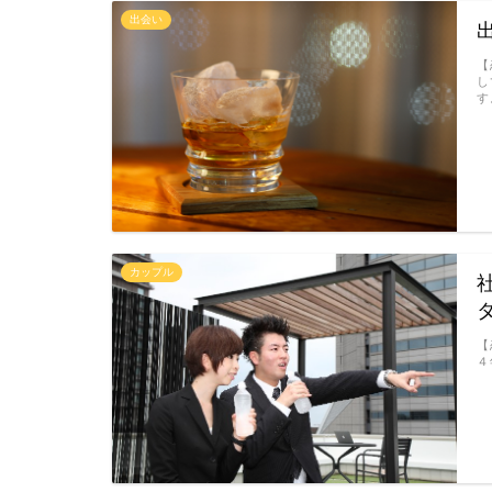
出会い
【
し
す
カップル
【
４