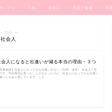
カップル
不倫
出会い
失恋と復縁
浮
― TAG ―
社会人
社会人になると出逢いが減る本当の理由・３つ
恋愛相談】社会人になってから出逢いがない（20代・女性） 社会人１年
です。学生時代は思ったことがなかったのに、社会人になってから出逢い
減ったなあと感じています。この …