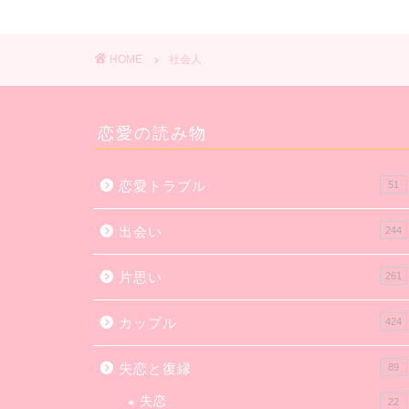
HOME
社会人
恋愛の読み物
恋愛トラブル
51
出会い
244
片思い
261
カップル
424
失恋と復縁
89
失恋
22