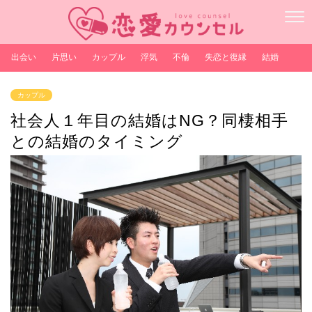
出会い
片思い
カップル
浮気
不倫
失恋と復縁
結婚
カップル
社会人１年目の結婚はNG？同棲相手
との結婚のタイミング