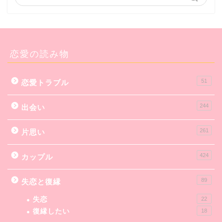
恋愛の読み物
51
恋愛トラブル
244
出会い
261
片思い
424
カップル
89
失恋と復縁
失恋
22
復縁したい
18