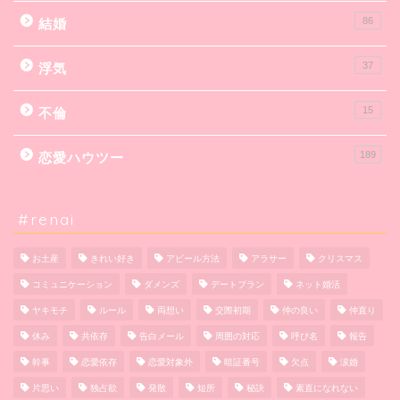
86
結婚
37
浮気
15
不倫
189
恋愛ハウツー
#renai
お土産
きれい好き
アピール方法
アラサー
クリスマス
コミュニケーション
ダメンズ
デートプラン
ネット婚活
ヤキモチ
ルール
両想い
交際初期
仲の良い
仲直り
休み
共依存
告白メール
周囲の対応
呼び名
報告
幹事
恋愛依存
恋愛対象外
暗証番号
欠点
涙婚
片思い
独占欲
発散
短所
秘訣
素直になれない