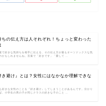
持ちの伝え方は人それぞれ！ちょっと変わった
は
葉で好きな気持ちを相手に伝える、その伝え方が最もオーソドックスな気
のかもしれませんね。言葉で「好きです」「愛して …
好き避け』とは？女性にはなかなか理解できな
も好きな女性のことを『好き避け』してしまうことがあるんです。分かり
ば、小学生の男の子が同じクラスの好きな子のこと …