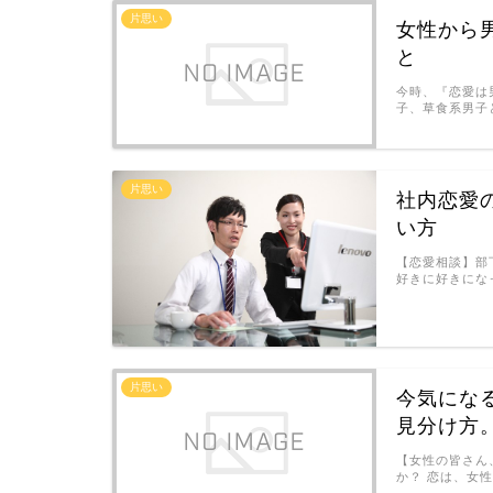
片思い
女性から
と
今時、『恋愛は
子、草食系男子
片思い
社内恋愛
い方
【恋愛相談】部
好きに好きにな
片思い
今気にな
見分け方
【女性の皆さん
か？ 恋は、女