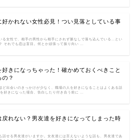
に好かれない女性必見！つい見落としている事
いる女性で、相手の男性から相手にされず脈なしで落ち込んでいる…とい
？ それでも恋は盲目。何とか頑張って振り向い …
を好きになっちゃった！確かめておくべきこと
るの？
ほど出会いのきっかけが少なく、職場の人を好きになることはよくある話
人を好きになった場合、告白したり付き合う前に …
は戻れない？男友達を好きになってしまった時
も話せる男友達がいますか。女友達には言えないような話も、男友達であ