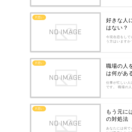
片思い
好きな人
はない？
今現在恋をして
う方はいますか
片思い
職場の人
は何があ
仕事が忙しい人
です。 職場の
片思い
もう元に
の対処法
あなたには何で