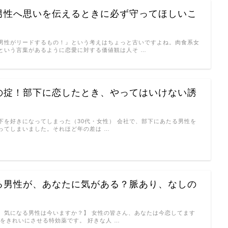
男性へ思いを伝えるときに必ず守ってほしいこ
男性がリードするもの！』という考えはちょっと古いですよね。肉食系女
という言葉があるように恋愛に対する価値観は人そ …
の掟！部下に恋したとき、やってはいけない誘
下を好きになってしまった（30代・女性） 会社で、部下にあたる男性を
ってしまいました。それほど年の差は …
る男性が、あなたに気がある？脈あり、なしの
。
、気になる男性は今いますか？】 女性の皆さん、あなたは今恋してます
性をきれいにさせる特効薬です。 好きな人 …