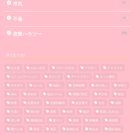
37
浮気
15
不倫
189
恋愛ハウツー
#renai
お土産
きれい好き
アピール方法
アラサー
クリスマス
コミュニケーション
ダメンズ
デートプラン
ネット婚活
ヤキモチ
ルール
両想い
交際初期
仲の良い
仲直り
休み
共依存
告白メール
周囲の対応
呼び名
報告
幹事
恋愛依存
恋愛対象外
暗証番号
欠点
涙婚
片思い
独占欲
発散
短所
秘訣
素直になれない
習い事
職場結婚
脈ナシ
見抜
距離感
過保護
重たい女
長所
電話
面倒な女
飲み会
馴れ初め