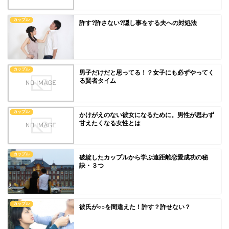
カップル
許す?許さない?隠し事をする夫への対処法
カップル
男子だけだと思ってる！？女子にも必ずやってく
る賢者タイム
カップル
かけがえのない彼女になるために。男性が思わず
甘えたくなる女性とは
カップル
破綻したカップルから学ぶ遠距離恋愛成功の秘
訣・３つ
カップル
彼氏が○○を間違えた！許す？許せない？