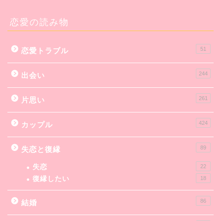
恋愛の読み物
51
恋愛トラブル
244
出会い
261
片思い
424
カップル
89
失恋と復縁
失恋
22
復縁したい
18
86
結婚