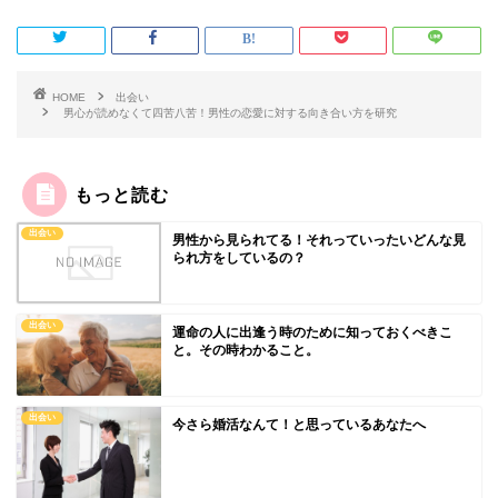
HOME
出会い
男心が読めなくて四苦八苦！男性の恋愛に対する向き合い方を研究
もっと読む
出会い
男性から見られてる！それっていったいどんな見
られ方をしているの？
出会い
運命の人に出逢う時のために知っておくべきこ
と。その時わかること。
出会い
今さら婚活なんて！と思っているあなたへ