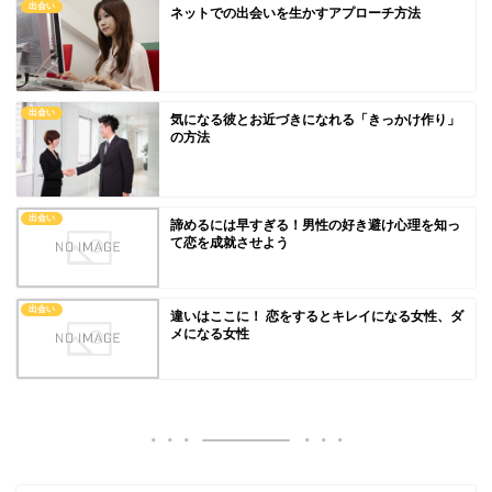
出会い
ネットでの出会いを生かすアプローチ方法
出会い
気になる彼とお近づきになれる「きっかけ作り」
の方法
出会い
諦めるには早すぎる！男性の好き避け心理を知っ
て恋を成就させよう
出会い
違いはここに！ 恋をするとキレイになる女性、ダ
メになる女性