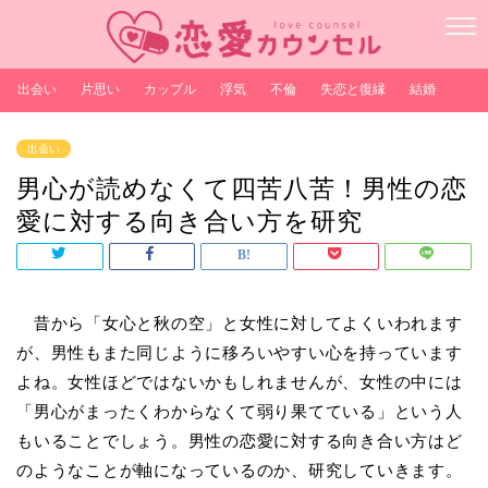
出会い
片思い
カップル
浮気
不倫
失恋と復縁
結婚
出会い
男心が読めなくて四苦八苦！男性の恋
愛に対する向き合い方を研究
昔から「女心と秋の空」と女性に対してよくいわれます
が、男性もまた同じように移ろいやすい心を持っています
よね。女性ほどではないかもしれませんが、女性の中には
「男心がまったくわからなくて弱り果てている」という人
もいることでしょう。男性の恋愛に対する向き合い方はど
のようなことが軸になっているのか、研究していきます。