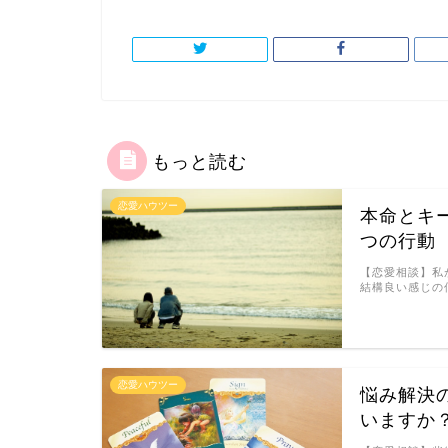
もっと読む
恋愛ハウツー
本命とキ
つの行動
【恋愛相談】私
結構良い感じの
恋愛ハウツー
悩み解決
いますか