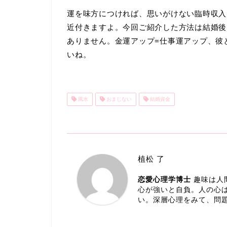
運を味方につければ、思いがけない臨時収入
近付きますよ。今回ご紹介した方法は結婚後
ありません。金運アップ=仕事運アップ、彼
いね。
風水
おまじない
結婚資金
植松 了
恋愛心理学博士
趣味は人
心が強いと自負。人の心
い。深層心理をみて、問