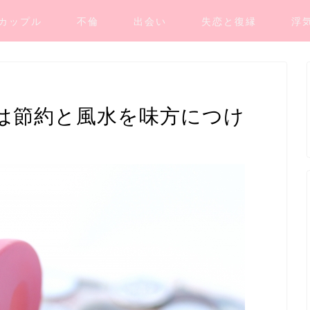
カップル
不倫
出会い
失恋と復縁
浮
は節約と風水を味方につけ