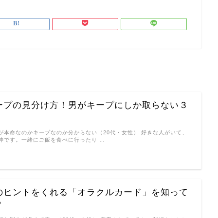
ープの見分け方！男がキープにしか取らない３
が本命なのかキープなのか分からない（20代・女性） 好きな人がいて、
仲です。一緒にご飯を食べに行ったり …
のヒントをくれる「オラクルカード」を知って
？