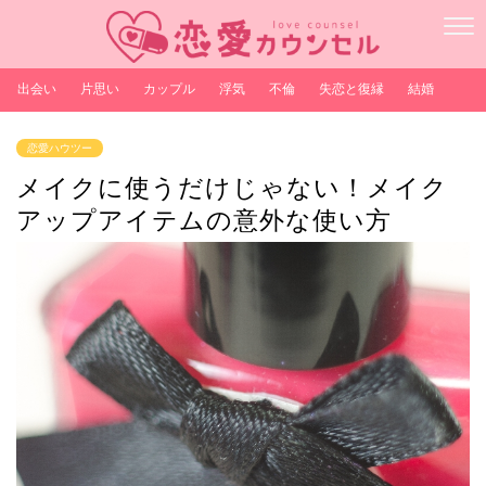
出会い
片思い
カップル
浮気
不倫
失恋と復縁
結婚
恋愛ハウツー
メイクに使うだけじゃない！メイク
アップアイテムの意外な使い方