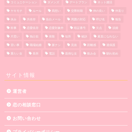
コミュニケーション
ダメンズ
デートプラン
ネット婚活
ヤキモチ
ルール
両想い
交際初期
仲の良い
仲直り
休み
共依存
告白メール
周囲の対応
呼び名
報告
幹事
恋愛依存
恋愛対象外
暗証番号
欠点
涙婚
片思い
独占欲
発散
短所
秘訣
素直になれない
習い事
職場結婚
脈ナシ
見抜
距離感
過保護
重たい女
長所
電話
面倒な女
飲み会
馴れ初め
サイト情報
運営者
恋の相談窓口
お問い合わせ
プライバシーポリシー