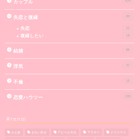
424
カップル
89
失恋と復縁
失恋
22
復縁したい
18
86
結婚
37
浮気
15
不倫
189
恋愛ハウツー
#renai
お土産
きれい好き
アピール方法
アラサー
クリスマス