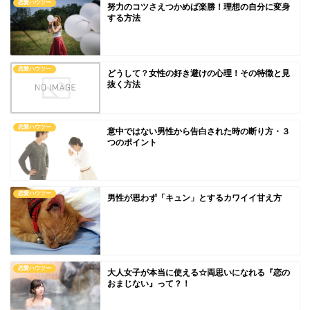
恋愛ハウツー
努力のコツさえつかめば楽勝！理想の自分に変身
する方法
恋愛ハウツー
どうして？女性の好き避けの心理！その特徴と見
抜く方法
恋愛ハウツー
意中ではない男性から告白された時の断り方・３
つのポイント
恋愛ハウツー
男性が思わず「キュン」とするカワイイ甘え方
恋愛ハウツー
大人女子が本当に使える☆両思いになれる『恋の
おまじない』って？！