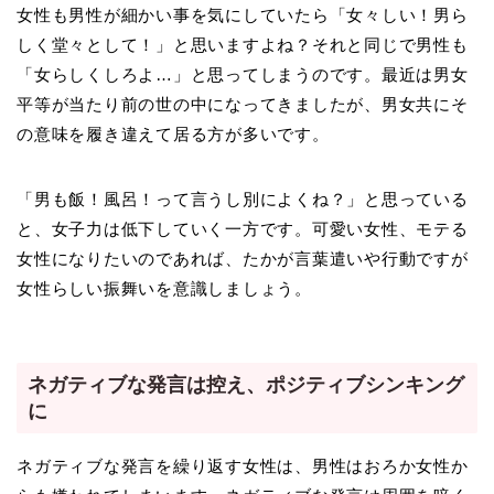
女性も男性が細かい事を気にしていたら「女々しい！男ら
しく堂々として！」と思いますよね？それと同じで男性も
「女らしくしろよ…」と思ってしまうのです。最近は男女
平等が当たり前の世の中になってきましたが、男女共にそ
の意味を履き違えて居る方が多いです。
「男も飯！風呂！って言うし別によくね？」と思っている
と、女子力は低下していく一方です。可愛い女性、モテる
女性になりたいのであれば、たかが言葉遣いや行動ですが
女性らしい振舞いを意識しましょう。
ネガティブな発言は控え、ポジティブシンキング
に
ネガティブな発言を繰り返す女性は、男性はおろか女性か