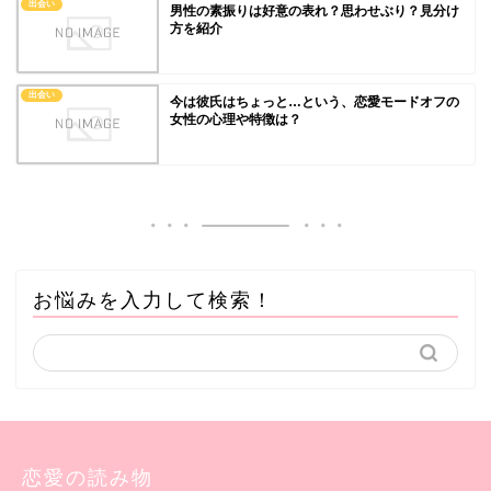
出会い
男性の素振りは好意の表れ？思わせぶり？見分け
方を紹介
出会い
今は彼氏はちょっと…という、恋愛モードオフの
女性の心理や特徴は？
お悩みを入力して検索！
恋愛の読み物