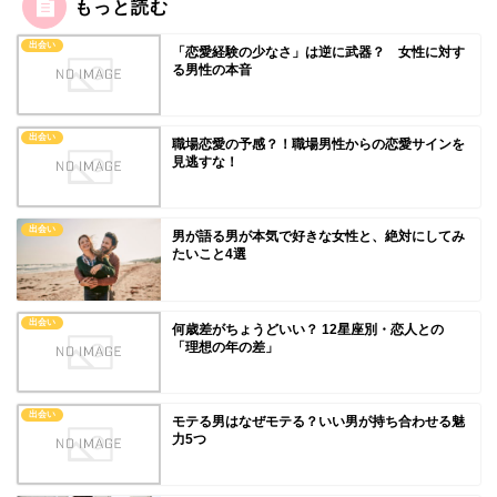
もっと読む
出会い
「恋愛経験の少なさ」は逆に武器？ 女性に対す
る男性の本音
出会い
職場恋愛の予感？！職場男性からの恋愛サインを
見逃すな！
出会い
男が語る男が本気で好きな女性と、絶対にしてみ
たいこと4選
出会い
何歳差がちょうどいい？ 12星座別・恋人との
「理想の年の差」
出会い
モテる男はなぜモテる？いい男が持ち合わせる魅
力5つ