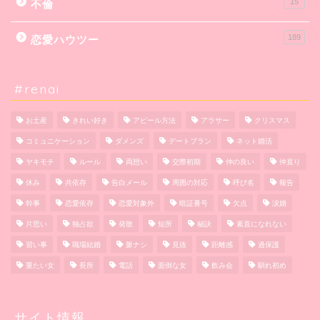
15
不倫
189
恋愛ハウツー
#renai
お土産
きれい好き
アピール方法
アラサー
クリスマス
コミュニケーション
ダメンズ
デートプラン
ネット婚活
ヤキモチ
ルール
両想い
交際初期
仲の良い
仲直り
休み
共依存
告白メール
周囲の対応
呼び名
報告
幹事
恋愛依存
恋愛対象外
暗証番号
欠点
涙婚
片思い
独占欲
発散
短所
秘訣
素直になれない
習い事
職場結婚
脈ナシ
見抜
距離感
過保護
重たい女
長所
電話
面倒な女
飲み会
馴れ初め
サイト情報