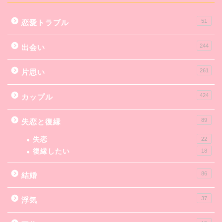
51
恋愛トラブル
244
出会い
261
片思い
424
カップル
89
失恋と復縁
失恋
22
復縁したい
18
86
結婚
37
浮気