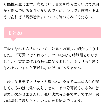
可能性も生じます。病気という自覚を持ちにくいので気付
かず悩んでいる女性が多いのですが、少しでも該当するよ
うであれば『醜形恐怖』について調べてみてください。
まとめ
可愛くなれる方法について、外見・内面共に紹介してきま
した。「可愛いは作れる！」のCMがひと時話題となりま
したが、実際に作れる時代になりました。今よりも可愛く
なれるのですから実践しない理由がありません。
可愛くなる事でメリットを得られ、今まで以上に人生が楽
しくなるのは間違いありません。その分可愛くなる為には
努力が欠かせませんし、強い決意も必要です。ですが、努
力は決して裏切らず、いつか実を結ぶでしょう。