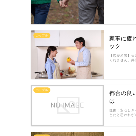
カップル
家事に疲
ック
【恋愛相談】夫
くれません。共
カップル
都合の良
は
理由：安心しき
とだと思われが