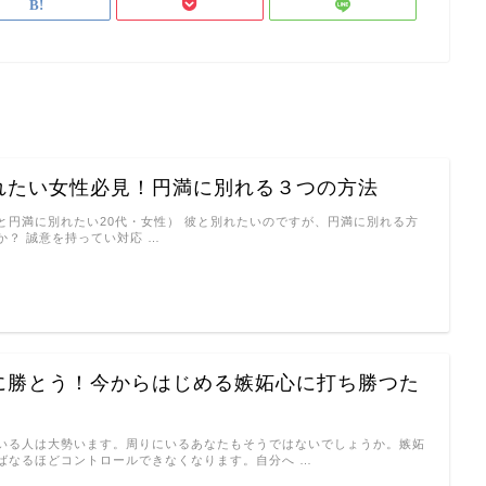
れたい女性必見！円満に別れる３つの方法
と円満に別れたい20代・女性） 彼と別れたいのですが、円満に別れる方
か？ 誠意を持ってい対応 …
に勝とう！今からはじめる嫉妬心に打ち勝つた
いる人は大勢います。周りにいるあなたもそうではないでしょうか。嫉妬
ばなるほどコントロールできなくなります。自分へ …