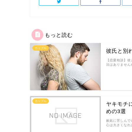
もっと読む
カップル
彼氏と別
【恋愛相談】彼
法はありません
カップル
ヤキモチ
めの3選
嫉妬に苦しんで
心は大きくなれ