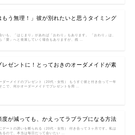
はもう無理！」彼が別れたいと思うタイミング
会いも、「はじまり」があれば「おわり」もあります。 「おわり」は、
ら「愛」へと発展していく場合もありますが、残 …
プレゼントに！とっておきのオーダメイドが素
ーダーメイドのプレゼント（20代・女性） もうすぐ彼と付き合って一年
そこで、何かオーダーメイドでプレゼントを用 …
頻度が減っても、かえってラブラブになる方法
にデートの誘いを断られる（20代・女性） 付き合って３ヶ月です。私は
あるので、本当は毎日だって会いたい …