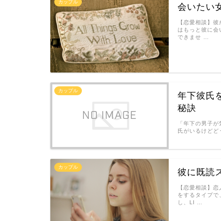
カップル
会いたい
【恋愛相談】彼
はもっと彼に会
できませ …
カップル
年下彼氏
秘訣
「年下の男子が
氏がいるけどど
カップル
彼に既読
【恋愛相談】恋
をするタイプで
し、LI …