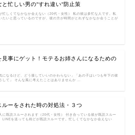
女と忙しい男の"すれ違い"防止策
が忙しくてなかなか会えない（20代・女性） 私の彼は多忙な人です。私
いたいと思っているのですが、彼の方が時間がとれずなかなか会うことが
を見事にゲット！モテるお姉さんになるための
気になるけど、どう接していいのかわらない」「あの子はいつも年下の彼
うして」 そんな風に考えたことはありませんか …
スルーをされた時の対処法・３つ
人に既読スルーされます（20代・女性） 付き合っている彼が既読スルー
、LINEを送っても殆どが既読スルーです。忙しくてなかなか会えない