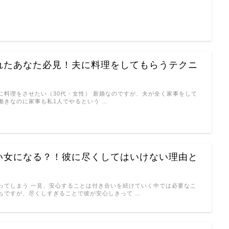
れたあなた必見！夫に料理をしてもらうテクニ
に料理をさせたい（30代・女性） 新婚なのですが、夫が全く家事をして
働きなのに家事も私1人でやるという …
い女になる？！彼に尽くしてはいけない理由と
ってしまう 一見、安心することは付き合いを続けていく中では必要なこ
ちですが、尽くしすぎることで彼が安心しきって …