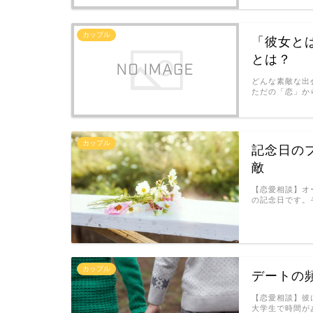
カップル
「彼女と
とは？
どんな素敵な出
ただの「恋」か
カップル
記念日の
敵
【恋愛相談】オ
の記念日です。
カップル
デートの
【恋愛相談】彼
大学生で時間が