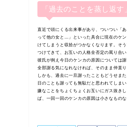
「過去のことを蒸し返す
直近で頭にくる出来事があり、ついつい「あ
って他の女と…」といった具合に現在のケン
けてしまうと収拾がつかなくなります。そう
つけてきて、お互いの人格全否定の罵り合い
彼氏が例え今日のケンカの原因については謝
全部謝る気になれなければ、そのまま仲直り
しかも、過去に一旦謝ったこともどうせまた
日のことも謝っても無駄だと思われてしまい
嫌なことをちょくちょくお互いにガス抜きし
ば、一回一回のケンカの原因は小さなものな