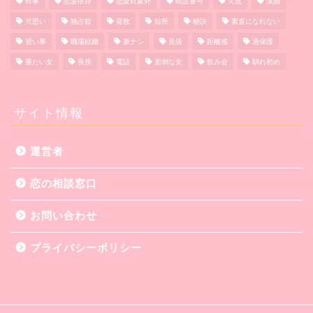
幹事
恋愛依存
恋愛対象外
暗証番号
欠点
涙婚
片思い
独占欲
発散
短所
秘訣
素直になれない
習い事
職場結婚
脈ナシ
見抜
距離感
過保護
重たい女
長所
電話
面倒な女
飲み会
馴れ初め
サイト情報
運営者
恋の相談窓口
お問い合わせ
プライバシーポリシー