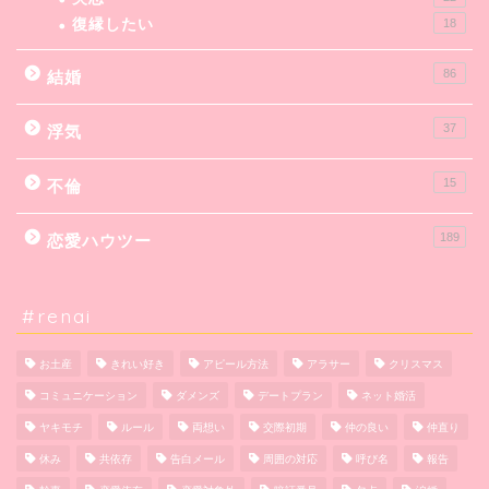
復縁したい
18
86
結婚
37
浮気
15
不倫
189
恋愛ハウツー
#renai
お土産
きれい好き
アピール方法
アラサー
クリスマス
コミュニケーション
ダメンズ
デートプラン
ネット婚活
ヤキモチ
ルール
両想い
交際初期
仲の良い
仲直り
休み
共依存
告白メール
周囲の対応
呼び名
報告