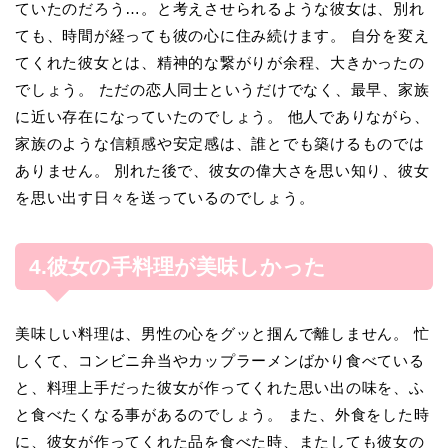
ていたのだろう…。と考えさせられるような彼女は、別れ
ても、時間が経っても彼の心に住み続けます。 自分を変え
てくれた彼女とは、精神的な繋がりが余程、大きかったの
でしょう。 ただの恋人同士というだけでなく、最早、家族
に近い存在になっていたのでしょう。 他人でありながら、
家族のような信頼感や安定感は、誰とでも築けるものでは
ありません。 別れた後で、彼女の偉大さを思い知り、彼女
を思い出す日々を送っているのでしょう。
4.彼女の手料理が美味しかった
美味しい料理は、男性の心をグッと掴んで離しません。 忙
しくて、コンビニ弁当やカップラーメンばかり食べている
と、料理上手だった彼女が作ってくれた思い出の味を、ふ
と食べたくなる事があるのでしょう。 また、外食をした時
に、彼女が作ってくれた品を食べた時、またしても彼女の