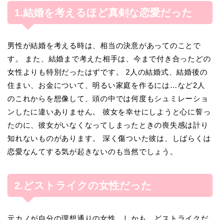
1.結婚を考えるほど真剣な恋愛だった
男性が結婚を考える時は、相当の決意があってのことで
す。 また、結婚まで考えた相手は、今まで付き合ったどの
女性よりも特別だったはずです。 2人の結婚式、結婚後の
住まい、お金について、明るい家庭を作るには…など2人
のこれからを想像して、頭の中では何度もシュミレーショ
ンしたに違いありません。 彼女を幸せにしようと心に誓っ
たのに、彼女がいなくなってしまったときの喪失感は計り
知れないものがあります。 深く傷ついた彼は、しばらくは
恋愛なんてする気が起きないのも当然でしょう。
2.どストライクの女性だった
元カノが自分の理想通りの女性、しかも、どストライクだ