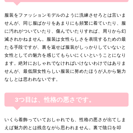
服装をファッションモデルのように洗練させろとは言いま
せんが、同じ服ばかりをあまりにも頻繁に着ていたり、服
に汚れがついていたり、傷んでいたりすれば、周りから幻
滅されかねません。服装は女性らしさを表現するための最
たる手段ですが、裏を返せば服装がしっかりしていないと
女性としての魅力を感じてもらいにくいということになり
ます。絶対におしゃれでなければいけないわけではありま
せんが、最低限女性らしい服装に努めたほうが人から魅力
なしとは思われないです。
3つ目は、性格の悪さです。
いくら着飾っていておしゃれでも、性格の悪さが出てしま
えば魅力的とは残念ながら思われません。裏で陰口を叩