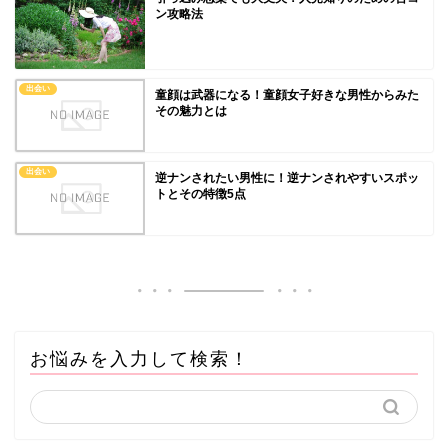
ン攻略法
出会い
童顔は武器になる！童顔女子好きな男性からみた
その魅力とは
出会い
逆ナンされたい男性に！逆ナンされやすいスポッ
トとその特徴5点
お悩みを入力して検索！