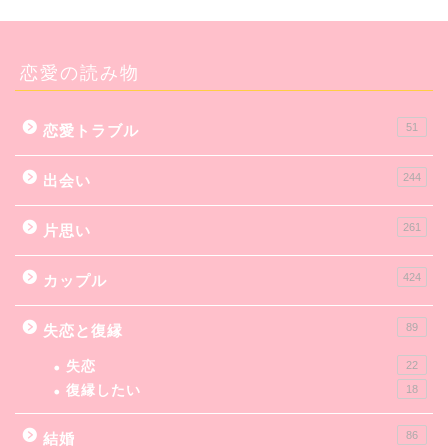
恋愛の読み物
51
恋愛トラブル
244
出会い
261
片思い
424
カップル
89
失恋と復縁
失恋
22
復縁したい
18
86
結婚