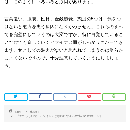
は、このようにいろいろと原因があります。
言葉遣い、服装、性格、金銭感覚、態度の5つは、気をつ
けないと魅力を失う原因になりかねません。これらのすべ
てを完璧にしていくのは大変ですが、特に自覚しているこ
とだけでも直していくとマイナス面がしっかりカバーでき
ます。女としての魅力がないと思われてしまうのは明らか
によくないですので、十分注意していくようにしましょ
う。
HOME
出会い
「女性らしい魅力に欠ける」と思われやすい女性の5つのポイント