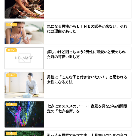
出会い
気になる男性からＬＩＮＥの返事が来ない、それ
には理由があった
出会い
嬉しいけど困っちゃう?男性に可愛いと褒められ
た時の可愛い返し方
出会い
男性に「こんな子と付き合いたい！」と思われる
女性になる方法
出会い
七夕にオススメのデート！夜景を見ながら期間限
定の「七夕会席」を
出会い
引っ込み思案でも大丈夫！人見知りのための合コ