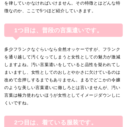
を律していかなければいけません。その特徴とはどんな特
徴なのか、ここで5つほど紹介していきます。
1つ目は、普段の言葉遣いです。
多少フランクなぐらいなら全然オッケーですが、フランク
を通り越して汚くなってしまうと女性としての魅力が激減
しますよね。汚い言葉遣いをしていると品性を疑われてし
まいますし、女性としてのおしとやかさに欠けているのは
改めて念押しするまでもありません。まるでどこかの令嬢
のような美しい言葉遣いに徹しろとは言いませんが、汚い
言葉は極力使わないほうが女性としてイメージダウンしに
くいですね。
2つ目は、着ている服装です。