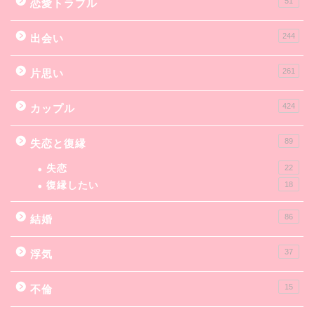
51
恋愛トラブル
244
出会い
261
片思い
424
カップル
89
失恋と復縁
失恋
22
復縁したい
18
86
結婚
37
浮気
15
不倫