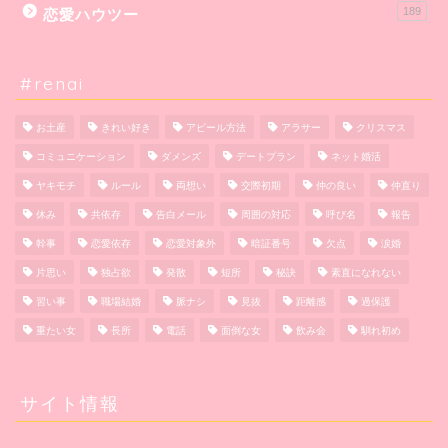
189
恋愛ハウツー
#renai
お土産
きれい好き
アピール方法
アラサー
クリスマス
コミュニケーション
ダメンズ
デートプラン
ネット婚活
ヤキモチ
ルール
両想い
交際初期
仲の良い
仲直り
休み
共依存
告白メール
周囲の対応
呼び名
報告
幹事
恋愛依存
恋愛対象外
暗証番号
欠点
涙婚
片思い
独占欲
発散
短所
秘訣
素直になれない
習い事
職場結婚
脈ナシ
見抜
距離感
過保護
重たい女
長所
電話
面倒な女
飲み会
馴れ初め
サイト情報