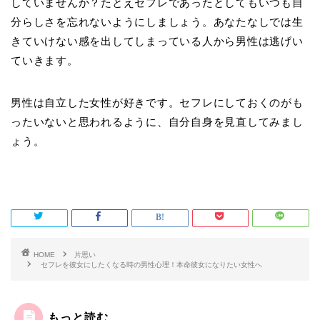
していませんか？たとえセフレであったとしてもいつも自
分らしさを忘れないようにしましょう。あなたなしでは生
きていけない感を出してしまっている人から男性は逃げい
ていきます。
男性は自立した女性が好きです。セフレにしておくのがも
ったいないと思われるように、自分自身を見直してみまし
ょう。
HOME
片思い
セフレを彼女にしたくなる時の男性心理！本命彼女になりたい女性へ
もっと読む