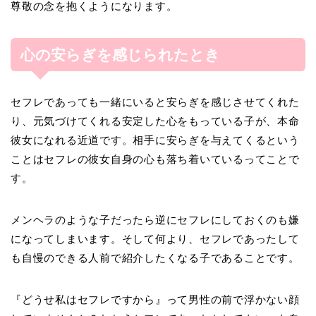
尊敬の念を抱くようになります。
心の安らぎを感じられたとき
セフレであっても一緒にいると安らぎを感じさせてくれた
り、元気づけてくれる安定した心をもっている子が、本命
彼女になれる近道です。相手に安らぎを与えてくるという
ことはセフレの彼女自身の心も落ち着いているってことで
す。
メンヘラのような子だったら逆にセフレにしておくのも嫌
になってしまいます。そして何より、セフレであったして
も自慢のできる人前で紹介したくなる子であることです。
『どうせ私はセフレですから』って男性の前で浮かない顔