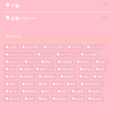
15
不倫
189
恋愛ハウツー
#renai
お土産
きれい好き
アピール方法
アラサー
クリスマス
コミュニケーション
ダメンズ
デートプラン
ネット婚活
ヤキモチ
ルール
両想い
交際初期
仲の良い
仲直り
休み
共依存
告白メール
周囲の対応
呼び名
報告
幹事
恋愛依存
恋愛対象外
暗証番号
欠点
涙婚
片思い
独占欲
発散
短所
秘訣
素直になれない
習い事
職場結婚
脈ナシ
見抜
距離感
過保護
重たい女
長所
電話
面倒な女
飲み会
馴れ初め