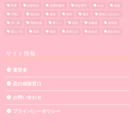
幹事
恋愛依存
恋愛対象外
暗証番号
欠点
涙婚
片思い
独占欲
発散
短所
秘訣
素直になれない
習い事
職場結婚
脈ナシ
見抜
距離感
過保護
重たい女
長所
電話
面倒な女
飲み会
馴れ初め
サイト情報
運営者
恋の相談窓口
お問い合わせ
プライバシーポリシー