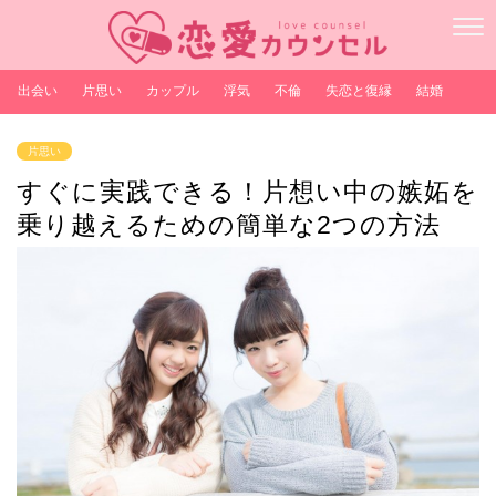
出会い
片思い
カップル
浮気
不倫
失恋と復縁
結婚
片思い
すぐに実践できる！片想い中の嫉妬を
乗り越えるための簡単な2つの方法