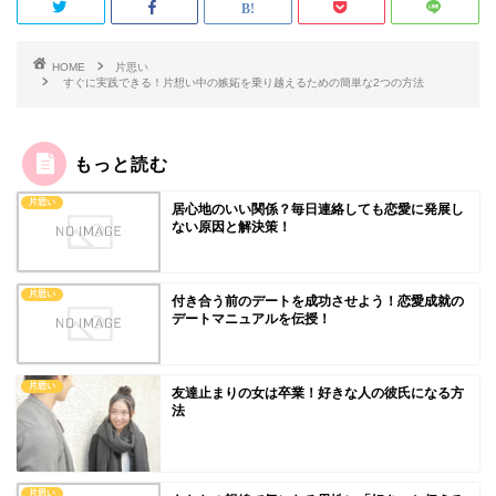
HOME
片思い
すぐに実践できる！片想い中の嫉妬を乗り越えるための簡単な2つの方法
もっと読む
片思い
居心地のいい関係？毎日連絡しても恋愛に発展し
ない原因と解決策！
片思い
付き合う前のデートを成功させよう！恋愛成就の
デートマニュアルを伝授！
片思い
友達止まりの女は卒業！好きな人の彼氏になる方
法
片思い