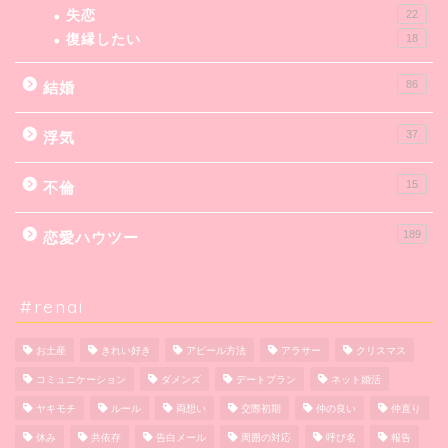
失恋
22
復縁したい
18
86
結婚
37
浮気
15
不倫
189
恋愛ハウツー
#renai
お土産
きれい好き
アピール方法
アラサー
クリスマス
コミュニケーション
ダメンズ
デートプラン
ネット婚活
ヤキモチ
ルール
両想い
交際初期
仲の良い
仲直り
休み
共依存
告白メール
周囲の対応
呼び名
報告