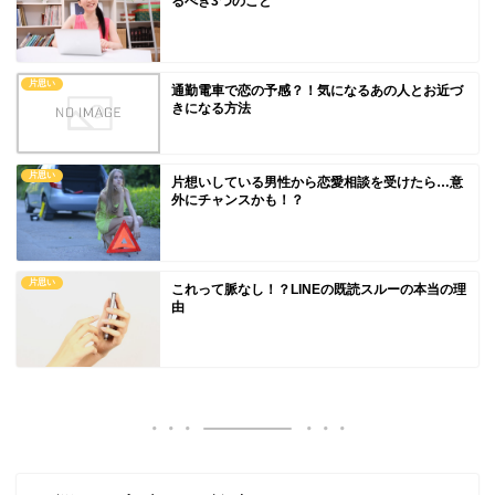
るべき3つのこと
片思い
通勤電車で恋の予感？！気になるあの人とお近づ
きになる方法
片思い
片想いしている男性から恋愛相談を受けたら…意
外にチャンスかも！？
片思い
これって脈なし！？LINEの既読スルーの本当の理
由