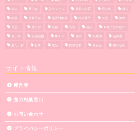
休み
共依存
告白メール
周囲の対応
呼び名
報告
幹事
恋愛依存
恋愛対象外
暗証番号
欠点
涙婚
片思い
独占欲
発散
短所
秘訣
素直になれない
習い事
職場結婚
脈ナシ
見抜
距離感
過保護
重たい女
長所
電話
面倒な女
飲み会
馴れ初め
サイト情報
運営者
恋の相談窓口
お問い合わせ
プライバシーポリシー