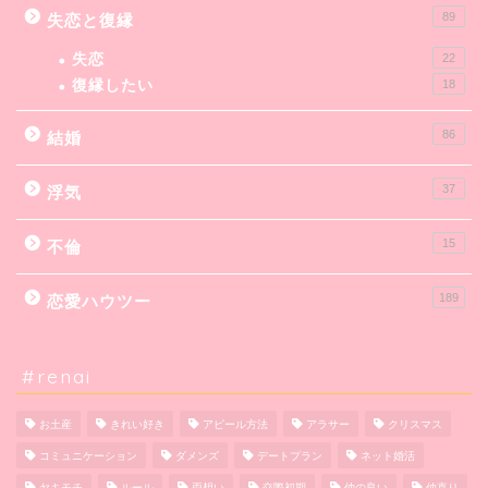
89
失恋と復縁
失恋
22
復縁したい
18
86
結婚
37
浮気
15
不倫
189
恋愛ハウツー
#renai
お土産
きれい好き
アピール方法
アラサー
クリスマス
コミュニケーション
ダメンズ
デートプラン
ネット婚活
ヤキモチ
ルール
両想い
交際初期
仲の良い
仲直り