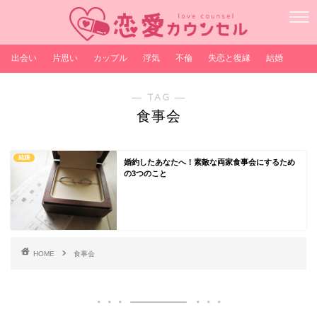
出会い
片思い
カップル
浮気
不倫
失恋と復縁
結婚
― TAG ―
食事会
結婚
婚約したあなたへ！素敵な両家食事会にするため
の3つのこと
HOME
食事会