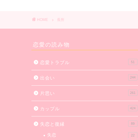
HOME
長所
恋愛の読み物
恋愛トラブル
51
出会い
244
片思い
261
カップル
424
失恋と復縁
89
失恋
22