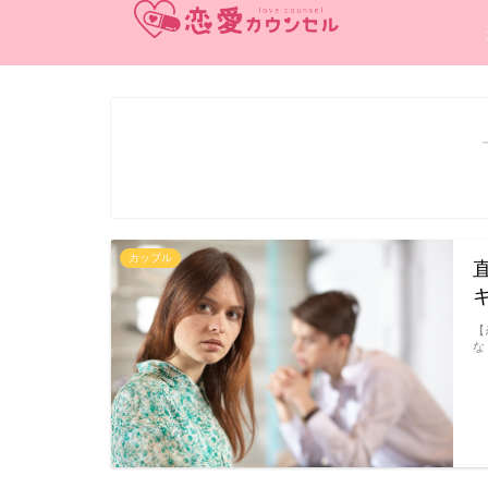
カップル
【
な