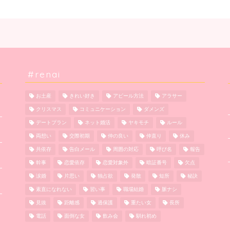
#renai
お土産
きれい好き
アピール方法
アラサー
クリスマス
コミュニケーション
ダメンズ
デートプラン
ネット婚活
ヤキモチ
ルール
両想い
交際初期
仲の良い
仲直り
休み
共依存
告白メール
周囲の対応
呼び名
報告
幹事
恋愛依存
恋愛対象外
暗証番号
欠点
涙婚
片思い
独占欲
発散
短所
秘訣
素直になれない
習い事
職場結婚
脈ナシ
見抜
距離感
過保護
重たい女
長所
電話
面倒な女
飲み会
馴れ初め