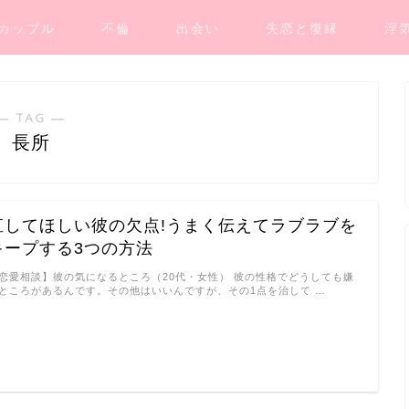
カップル
不倫
出会い
失恋と復縁
浮
― TAG ―
長所
直してほしい彼の欠点!うまく伝えてラブラブを
キープする3つの方法
恋愛相談】彼の気になるところ（20代・女性） 彼の性格でどうしても嫌
ところがあるんです。その他はいいんですが、その1点を治して …