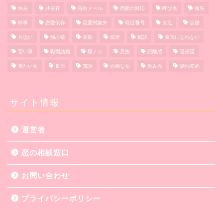
休み
共依存
告白メール
周囲の対応
呼び名
報告
幹事
恋愛依存
恋愛対象外
暗証番号
欠点
涙婚
片思い
独占欲
発散
短所
秘訣
素直になれない
習い事
職場結婚
脈ナシ
見抜
距離感
過保護
重たい女
長所
電話
面倒な女
飲み会
馴れ初め
サイト情報
運営者
恋の相談窓口
お問い合わせ
プライバシーポリシー