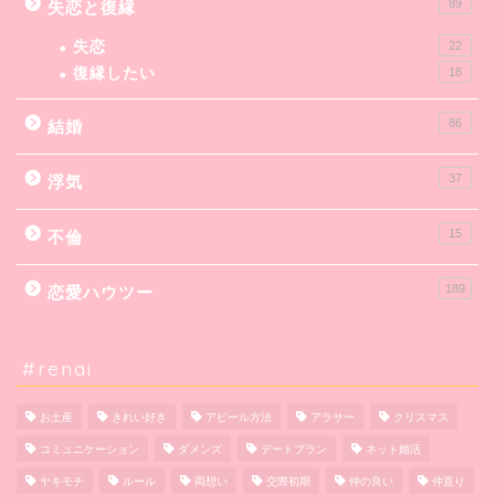
89
失恋と復縁
失恋
22
復縁したい
18
86
結婚
37
浮気
15
不倫
189
恋愛ハウツー
#renai
お土産
きれい好き
アピール方法
アラサー
クリスマス
コミュニケーション
ダメンズ
デートプラン
ネット婚活
ヤキモチ
ルール
両想い
交際初期
仲の良い
仲直り