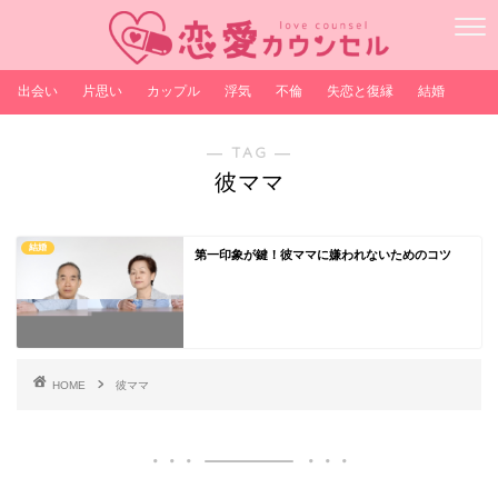
出会い
片思い
カップル
浮気
不倫
失恋と復縁
結婚
― TAG ―
彼ママ
結婚
第一印象が鍵！彼ママに嫌われないためのコツ
HOME
彼ママ