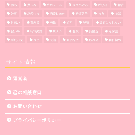
休み
共依存
告白メール
周囲の対応
呼び名
報告
幹事
恋愛依存
恋愛対象外
暗証番号
欠点
涙婚
片思い
独占欲
発散
短所
秘訣
素直になれない
習い事
職場結婚
脈ナシ
見抜
距離感
過保護
重たい女
長所
電話
面倒な女
飲み会
馴れ初め
サイト情報
運営者
恋の相談窓口
お問い合わせ
プライバシーポリシー