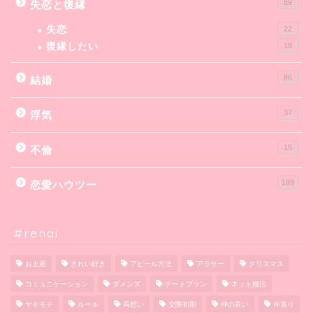
89
失恋と復縁
失恋
22
復縁したい
18
86
結婚
37
浮気
15
不倫
189
恋愛ハウツー
#renai
お土産
きれい好き
アピール方法
アラサー
クリスマス
コミュニケーション
ダメンズ
デートプラン
ネット婚活
ヤキモチ
ルール
両想い
交際初期
仲の良い
仲直り