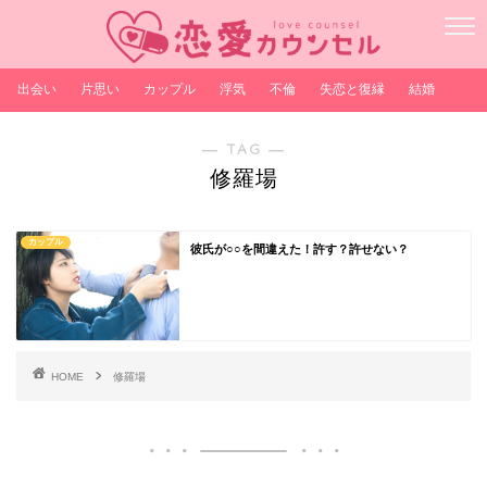
出会い
片思い
カップル
浮気
不倫
失恋と復縁
結婚
― TAG ―
修羅場
カップル
彼氏が○○を間違えた！許す？許せない？
HOME
修羅場