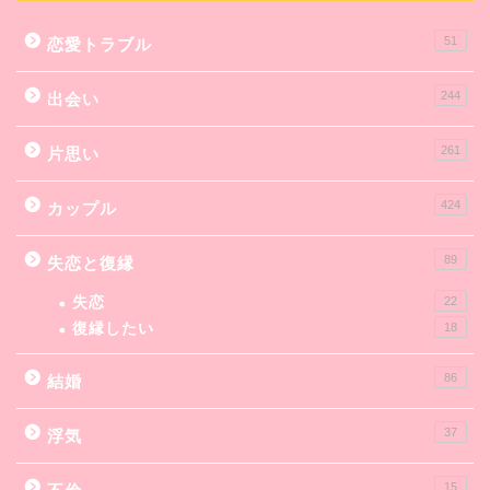
51
恋愛トラブル
244
出会い
261
片思い
424
カップル
89
失恋と復縁
失恋
22
復縁したい
18
86
結婚
37
浮気
15