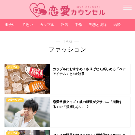
出会い
片思い
カップル
浮気
不倫
失恋と復縁
結婚
― TAG ―
ファッション
カップル
カップルにおすすめ！さりげなく楽しめる「ペア
アイテム」と3大効果
恋愛ハウツー
恋愛常識クイズ！彼の服装がダサい…「指摘す
る」or「指摘しない」？
カップル