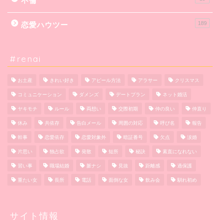
不倫
189
恋愛ハウツー
#renai
お土産
きれい好き
アピール方法
アラサー
クリスマス
コミュニケーション
ダメンズ
デートプラン
ネット婚活
ヤキモチ
ルール
両想い
交際初期
仲の良い
仲直り
休み
共依存
告白メール
周囲の対応
呼び名
報告
幹事
恋愛依存
恋愛対象外
暗証番号
欠点
涙婚
片思い
独占欲
発散
短所
秘訣
素直になれない
習い事
職場結婚
脈ナシ
見抜
距離感
過保護
重たい女
長所
電話
面倒な女
飲み会
馴れ初め
サイト情報