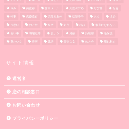
休み
共依存
告白メール
周囲の対応
呼び名
報告
幹事
恋愛依存
恋愛対象外
暗証番号
欠点
涙婚
片思い
独占欲
発散
短所
秘訣
素直になれない
習い事
職場結婚
脈ナシ
見抜
距離感
過保護
重たい女
長所
電話
面倒な女
飲み会
馴れ初め
サイト情報
運営者
恋の相談窓口
お問い合わせ
プライバシーポリシー