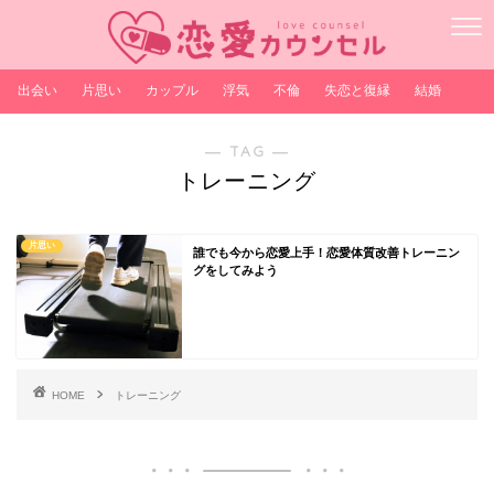
出会い
片思い
カップル
浮気
不倫
失恋と復縁
結婚
― TAG ―
トレーニング
片思い
誰でも今から恋愛上手！恋愛体質改善トレーニン
グをしてみよう
HOME
トレーニング