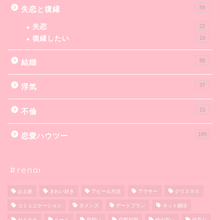
89
失恋と復縁
失恋
22
復縁したい
18
86
結婚
37
浮気
15
不倫
189
恋愛ハウツー
#renai
お土産
きれい好き
アピール方法
アラサー
クリスマス
コミュニケーション
ダメンズ
デートプラン
ネット婚活
ヤキモチ
ルール
両想い
交際初期
仲の良い
仲直り